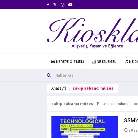
NEREYE GITMELI
NE İZLEMELI
NE D
Anasayfa
sakıp sabancı müzes
sakıp sabancı müzes
Etiketi için bulunan so
SSM'd
7 Kas