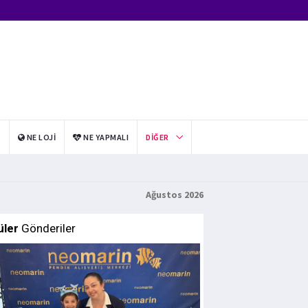
I
NE LOJI
NE YAPMALI
DIĞER
Ağustos 2026
üler
Gönderiler