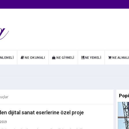
INLEMELI
NE OKUMALI
NE GIYMELI
NE YEMELI
NE ALMAL
Pop
nuçlar
en dijital sanat eserlerine özel proje
 2019