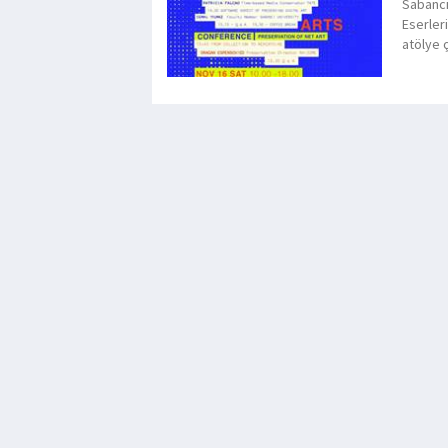
Sabancı
Eserler
atölye 