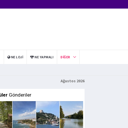
I
NE LOJI
NE YAPMALI
DIĞER
Ağustos 2026
üler
Gönderiler