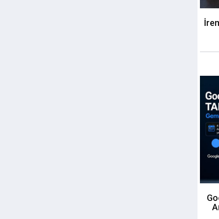
İre
Goo
A