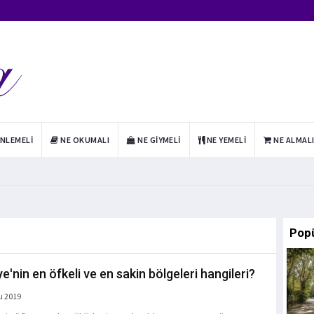
INLEMELI
NE OKUMALI
NE GIYMELI
NE YEMELI
NE ALMAL
Pop
e'nin en öfkeli ve en sakin bölgeleri hangileri?
u 2019