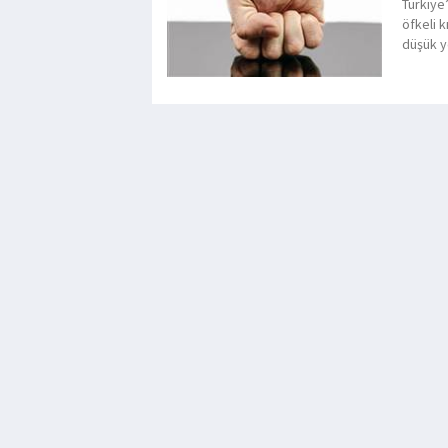
Türkiye’
öfkeli 
düşük y