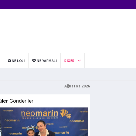
I
NE LOJI
NE YAPMALI
DIĞER
Ağustos 2026
üler
Gönderiler