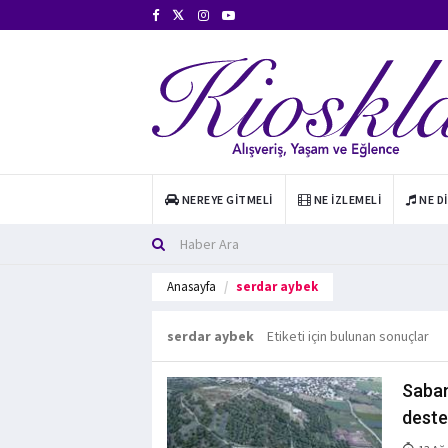
NEREYE GITMELI
NE İZLEMELI
NE D
Anasayfa
serdar aybek
serdar aybek
Etiketi için bulunan sonuçlar
Saban
deste