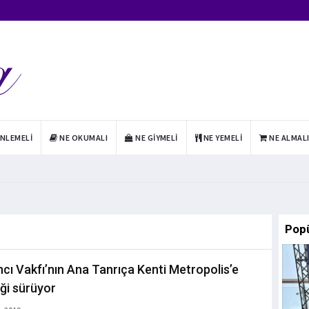
INLEMELI
NE OKUMALI
NE GIYMELI
NE YEMELI
NE ALMAL
Pop
cı Vakfı’nın Ana Tanrıça Kenti Metropolis’e
ği sürüyor