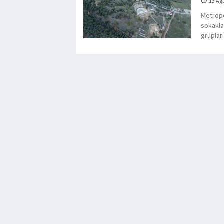
13 Ağ
Metropo
sokakla
grupları