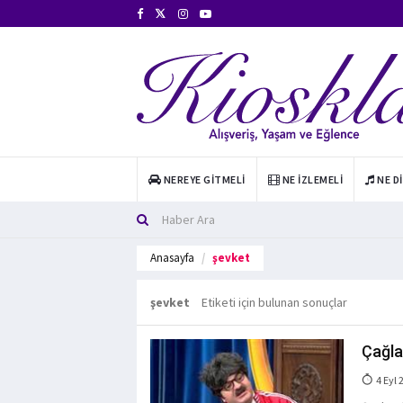
NEREYE GITMELI
NE İZLEMELI
NE D
Anasayfa
şevket
şevket
Etiketi için bulunan sonuçlar
Çağla
4 Eyl 