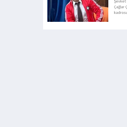
Şevket 
Çağlar 
kadrosun