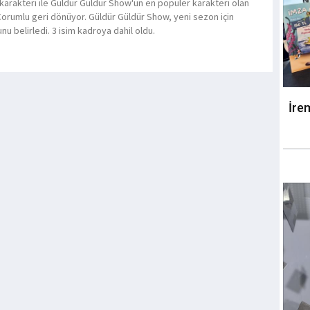
karakteri ile Güldür Güldür Show'un en popüler karakteri olan
Çorumlu geri dönüyor. Güldür Güldür Show, yeni sezon için
u belirledi. 3 isim kadroya dahil oldu.
İre