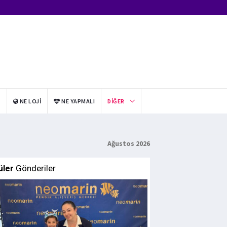
I
NE LOJI
NE YAPMALI
DIĞER
Ağustos 2026
üler
Gönderiler