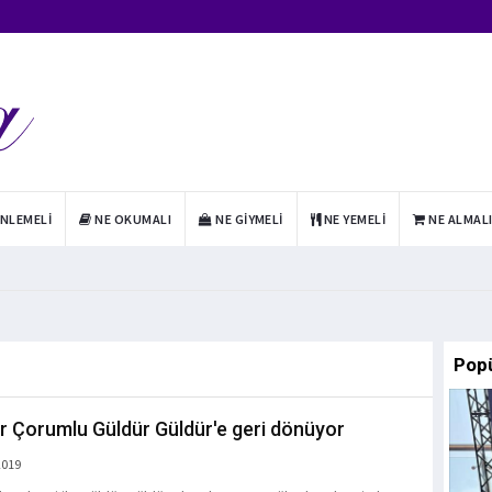
INLEMELI
NE OKUMALI
NE GIYMELI
NE YEMELI
NE ALMAL
Pop
r Çorumlu Güldür Güldür'e geri dönüyor
2019