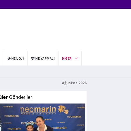
I
NE LOJI
NE YAPMALI
DIĞER
Ağustos 2026
üler
Gönderiler