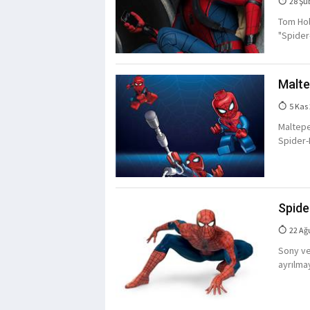
28 Şu
Tom Hol
"Spider
Malte
5 Kas
Maltepe
Spider-
Spide
22 Ağ
Sony ve
ayrılmay