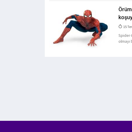
Örümc
koşu
15 Te
Spider-
olmayı 