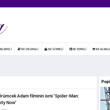
INLEMELI
NE OKUMALI
NE GIYMELI
NE YEMELI
NE ALMAL
Pop
Örümcek Adam filminin ismi 'Spider-Man:
ity Now'