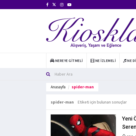
NEREYE GITMELI
NE İZLEMELI
NE D
Anasayfa
spider-man
spider-man
Etiketi için bulunan sonuçlar
Yeni 
Seren