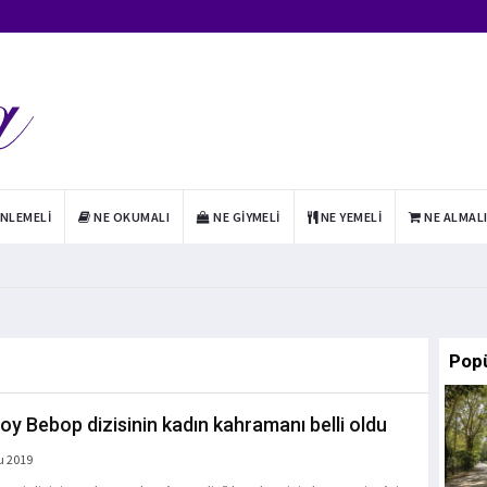
INLEMELI
NE OKUMALI
NE GIYMELI
NE YEMELI
NE ALMAL
Pop
y Bebop dizisinin kadın kahramanı belli oldu
u 2019