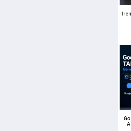
İre
Goo
A