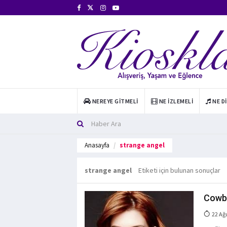
NEREYE GITMELI
NE İZLEMELI
NE D
Anasayfa
strange angel
strange angel
Etiketi için bulunan sonuçlar
Cowbo
22 Ağ