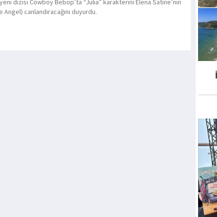
, yeni dizisi Cowboy Bebop’ta “Julia” karakterini Elena Satine’nin
e Angel) canlandıracağını duyurdu.