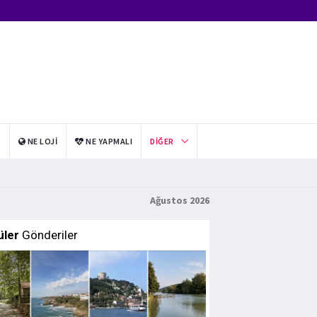
I
NE LOJI
NE YAPMALI
DIĞER
Ağustos 2026
üler
Gönderiler