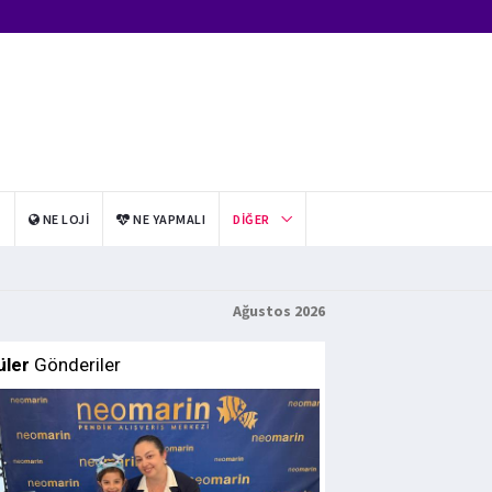
I
NE LOJI
NE YAPMALI
DIĞER
Ağustos 2026
üler
Gönderiler