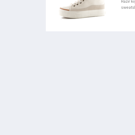
Hazır k
sweatsh