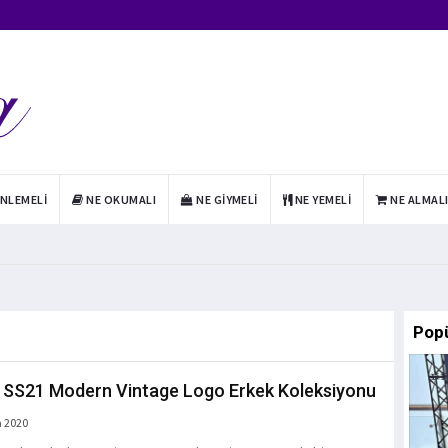
INLEMELI
NE OKUMALI
NE GIYMELI
NE YEMELI
NE ALMAL
Pop
s SS21 Modern Vintage Logo Erkek Koleksiyonu
a 2020