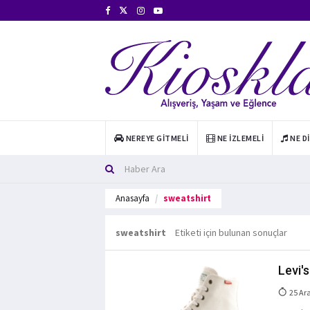
NEREYE GITMELI
NE İZLEMELI
NE D
Anasayfa
sweatshirt
sweatshirt
Etiketi için bulunan sonuçlar
Levi'
25 Ar