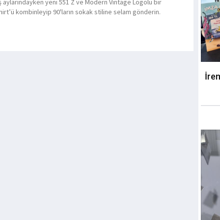
ış aylarındayken yeni 551 Z ve Modern Vintage Logolu bir
irt’ü kombinleyip 90'ların sokak stiline selam gönderin.
İre