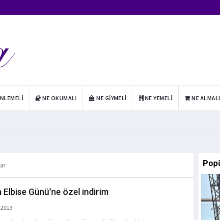
INLEMELI
NE OKUMALI
NE GIYMELI
NE YEMELI
NE ALMAL
Pop
lar
 Elbise Günü'ne özel indirim
 2019