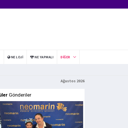
I
NE LOJI
NE YAPMALI
DIĞER
Ağustos 2026
üler
Gönderiler