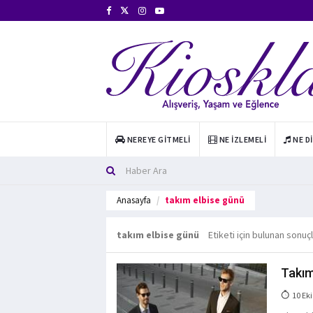
NEREYE GITMELI
NE İZLEMELI
NE D
Anasayfa
takım elbise günü
takım elbise günü
Etiketi için bulunan sonuç
Takım
10 Eki