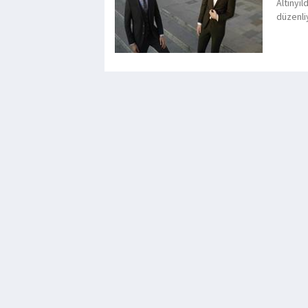
Altınyı
düzenli