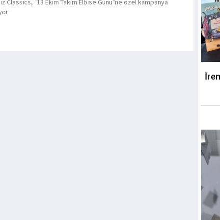
ldız Classics, "13 Ekim Takım Elbise Günü"ne özel kampanya
yor
İre