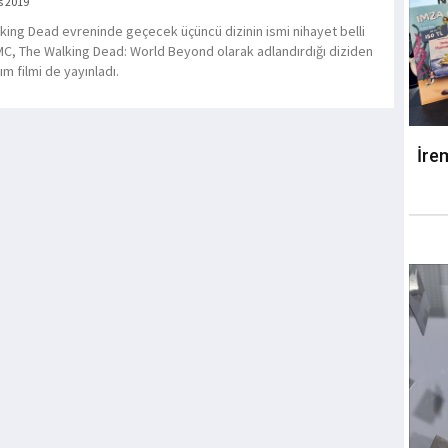
s 2019
king Dead evreninde geçecek üçüncü dizinin ismi nihayet belli
MC, The Walking Dead: World Beyond olarak adlandırdığı diziden
tım filmi de yayınladı.
İre