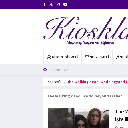
NEREYE GITMELI
NE İZLEMELI
NE D
Anasayfa
the walking dead: world beyond tr
the walking dead: world beyond trailer
E
The W
İşte i