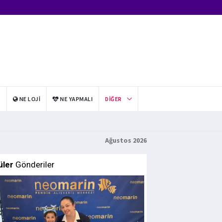
I
NE LOJI
NE YAPMALI
DIĞER
Ağustos 2026
üler
Gönderiler