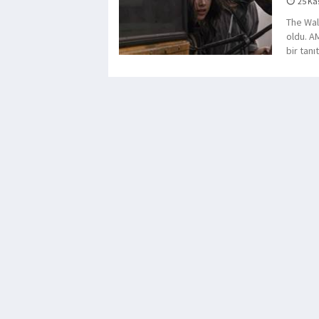
25 Ka
The Wal
oldu. A
bir tanı