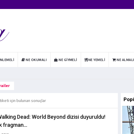
INLEMELI
NE OKUMALI
NE GIYMELI
NE YEMELI
NE ALMAL
ailer
Pop
tiketi için bulunan sonuçlar
alking Dead: World Beyond dizisi duyuruldu!
lk fragman...