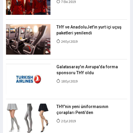
7 Eki 2019
THY ve AnadoluJet'in yurt içi uçuş
paketleri yenilendi
24 Eyl 2019
Galatasaray'ın Avrupa'da forma
sponsoru THY oldu
18 Eyl 2019
THY'nin yeni üniformasının
çorapları Penti’den
2 Eyl 2019