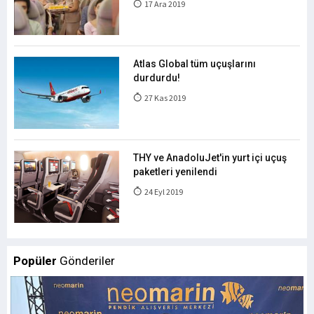
17 Ara 2019
Atlas Global tüm uçuşlarını
durdurdu!
27 Kas 2019
THY ve AnadoluJet'in yurt içi uçuş
paketleri yenilendi
24 Eyl 2019
Popüler
Gönderiler