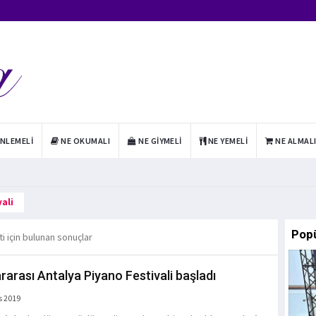
INLEMELI
NE OKUMALI
NE GIYMELI
NE YEMELI
NE ALMAL
vali
Pop
ti için bulunan sonuçlar
ararası Antalya Piyano Festivali başladı
s 2019