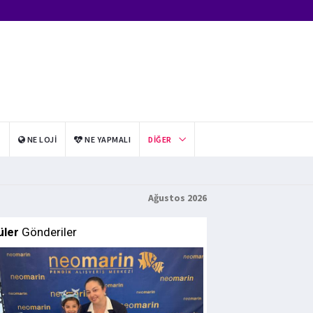
I
NE LOJI
NE YAPMALI
DIĞER
Ağustos 2026
üler
Gönderiler