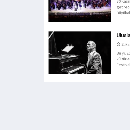
30 Kasım
getirec
Büyükak
Ulusl
11 Ka
Bu yıl 
kültür-s
Festival