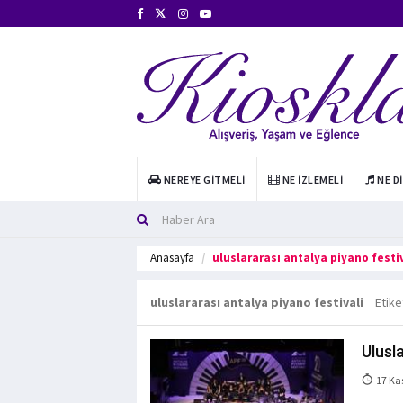
NEREYE GITMELI
NE İZLEMELI
NE D
Anasayfa
uluslararası antalya piyano festi
uluslararası antalya piyano festivali
Etike
Ulusl
17 Ka