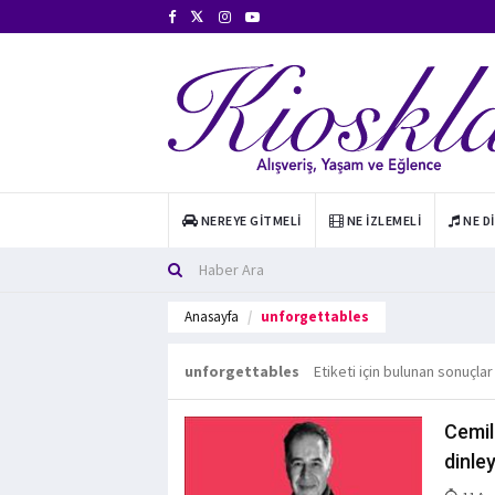
NEREYE GITMELI
NE İZLEMELI
NE D
Anasayfa
unforgettables
unforgettables
Etiketi için bulunan sonuçlar
Cemil
dinle