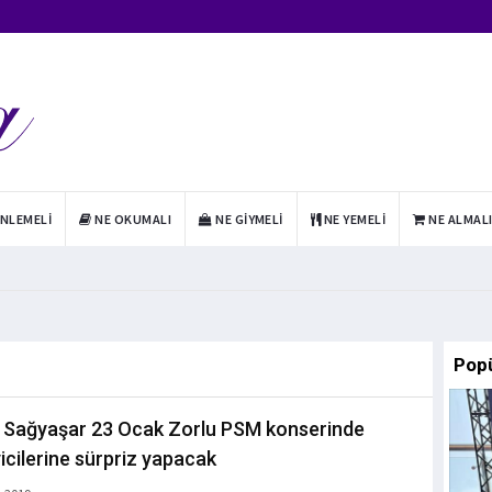
INLEMELI
NE OKUMALI
NE GIYMELI
NE YEMELI
NE ALMAL
Pop
 Sağyaşar 23 Ocak Zorlu PSM konserinde
yicilerine sürpriz yapacak