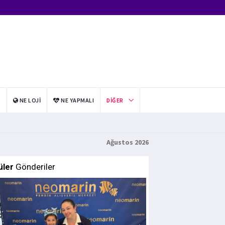
I
NE LOJI
NE YAPMALI
DIĞER
Ağustos 2026
üler
Gönderiler