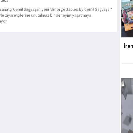
a 2019
 sanatçı Cemil Sağyaşar, yeni 'Unforgettables by Cemil Sağyaşar'
yle ziyaretçilerine unutulmaz bir deneyim yaşatmaya
ıyor.
İre