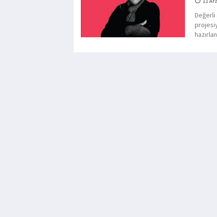
11 Ar
Değerli
projesi
hazırlan