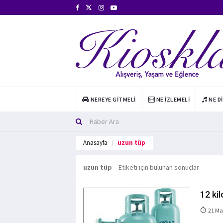
NEREYE GITMELI
NE İZLEMELI
NE D
Anasayfa
uzun tüp
uzun tüp
Etiketi için bulunan sonuçlar
12 ki
21 Ma