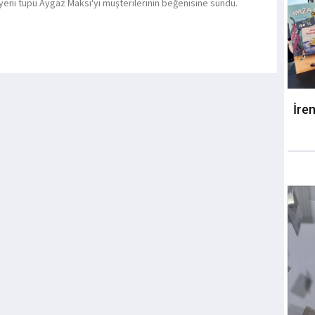
yeni tüpü Aygaz Maksi'yi müşterilerinin beğenisine sundu.
İre