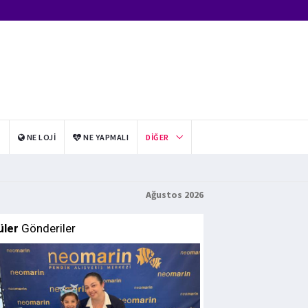
I
NE LOJI
NE YAPMALI
DIĞER
Ağustos 2026
üler
Gönderiler