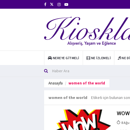
NEREYE GITMELI
NE İZLEMELI
NE D
Anasayfa
women of the world
women of the world
Etiketi için bulunan so
WOW f
8 Ağu