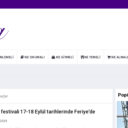
INLEMELI
NE OKUMALI
NE GIYMELI
NE YEMELI
NE ALMAL
Pop
nuçlar
estivali 17-18 Eylül tarihlerinde Feriye'de
 2019