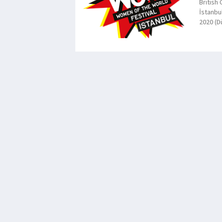
British
İstanbu
2020 (Dü