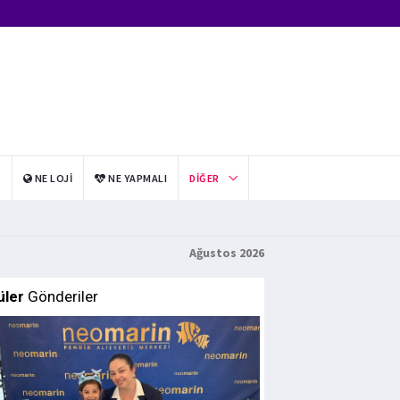
I
NE LOJI
NE YAPMALI
DIĞER
Ağustos 2026
üler
Gönderiler