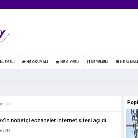
INLEMELI
NE OKUMALI
NE GIYMELI
NE YEMELI
NE ALMAL
Pop
onuçlar
x’in nöbetçi eczaneler internet sitesi açıldı
m 2019