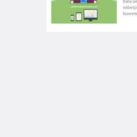
Daha ön
nöbetçi
hizmeti