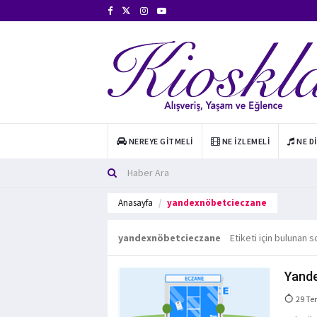
NEREYE GITMELI
NE İZLEMELI
NE D
Anasayfa
yandexnöbetcieczane
yandexnöbetcieczane
Etiketi için bulunan s
Yande
29 Te