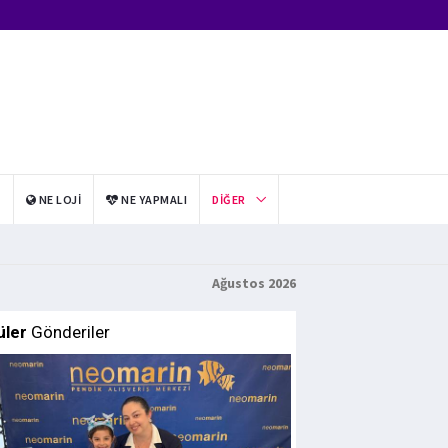
I
NE LOJI
NE YAPMALI
DIĞER
Ağustos 2026
üler
Gönderiler