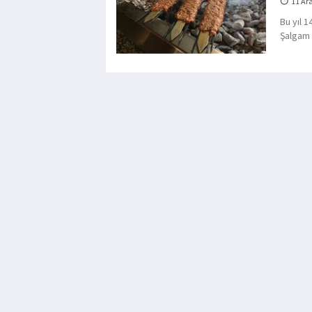
11 Ar
Bu yıl 
Şalgam F