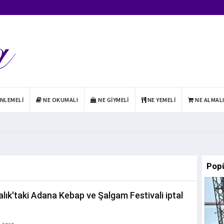
INLEMELI
NE OKUMALI
NE GIYMELI
NE YEMELI
NE ALMAL
Pop
alık'taki Adana Kebap ve Şalgam Festivali iptal