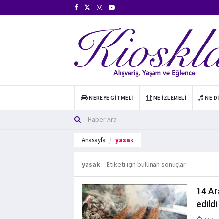
NEREYE GITMELI
NE İZLEMELI
NE D
Anasayfa
yasak
yasak
Etiketi için bulunan sonuçlar
14 Ar
edildi