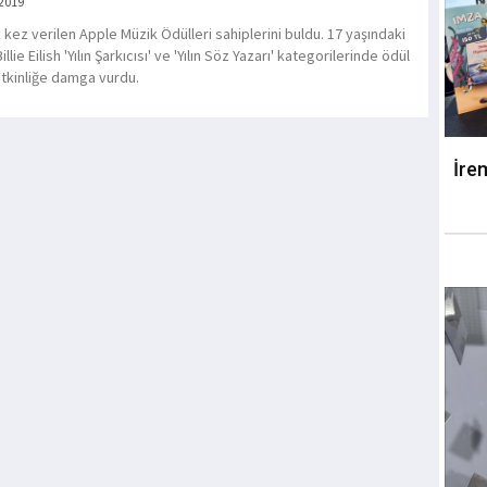
 2019
lk kez verilen Apple Müzik Ödülleri sahiplerini buldu. 17 yaşındaki
Billie Eilish 'Yılın Şarkıcısı' ve 'Yılın Söz Yazarı' kategorilerinde ödül
etkinliğe damga vurdu.
İre