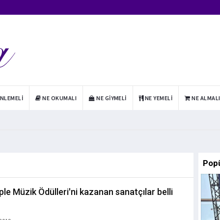
INLEMELI
NE OKUMALI
NE GIYMELI
NE YEMELI
NE ALMAL
Pop
ple Müzik Ödülleri'ni kazanan sanatçılar belli