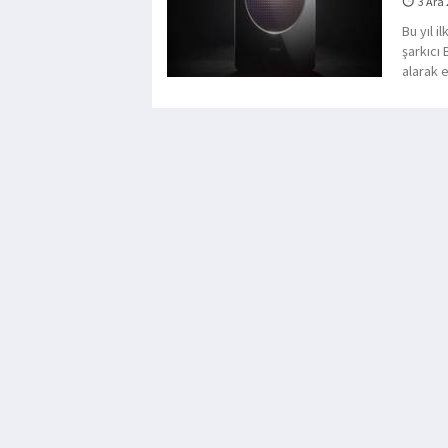
3 Ara
Bu yıl i
şarkıcı 
alarak 