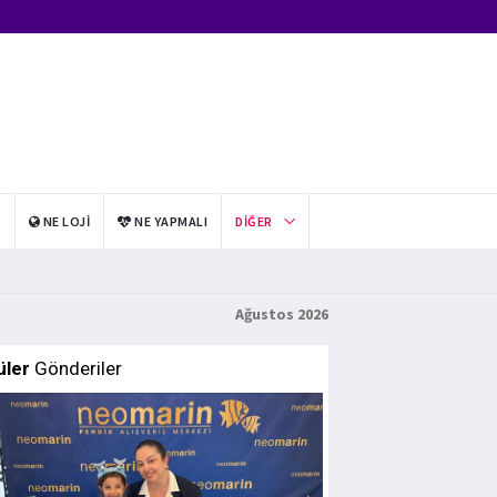
I
NE LOJI
NE YAPMALI
DIĞER
Ağustos 2026
üler
Gönderiler