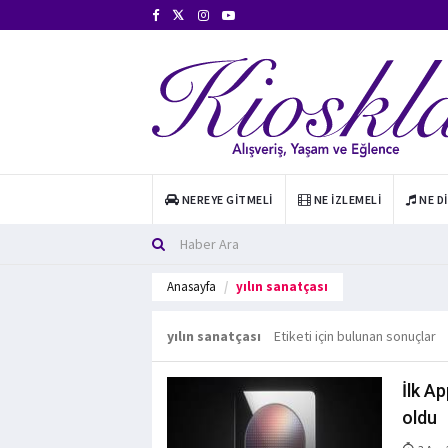
NEREYE GITMELI
NE İZLEMELI
NE D
Anasayfa
yılın sanatçası
yılın sanatçası
Etiketi için bulunan sonuçlar
İlk Ap
oldu