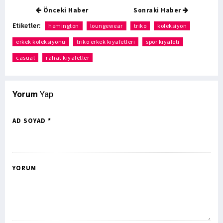
Önceki Haber
Sonraki Haber
Etiketler:
hemington
loungewear
triko
koleksiyon
erkek koleksiyonu
triko erkek kıyafetleri
spor kıyafeti
casual
rahat kıyafetler
Yorum
Yap
AD SOYAD *
YORUM