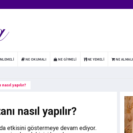
INLEMELI
NE OKUMALI
NE GIYMELI
NE YEMELI
NE ALMAL
 nasıl yapılır?
nı nasıl yapılır?
da etkisini göstermeye devam ediyor.