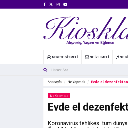
NEREYE GITMELI
NE İZLEMELI
NE D
Anasayfa
Ne Yapmalı
Evde el dezenfektanı
Ne Yapmalı
Evde el dezenfekta
Koronavirüs tehlikesi tüm dünya