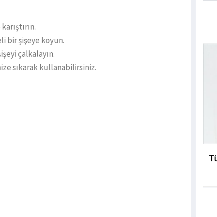
karıştırın.
i bir şişeye koyun.
işeyi çalkalayın.
ize sıkarak kullanabilirsiniz.
Tü