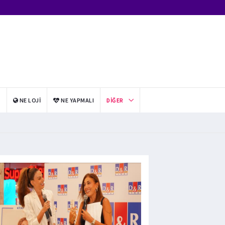
I
NE LOJI
NE YAPMALI
DIĞER