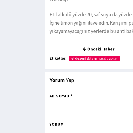
Etil alkolü yüzde 70, saf suyu da yüzde 
İçine limon yağını ilave edin. Karışımı p
yıkayamayacağınız yerlerde bu anti bak
Önceki Haber
Etiketler:
el dezenfektanı nasıl yapılır
Yorum
Yap
AD SOYAD *
YORUM