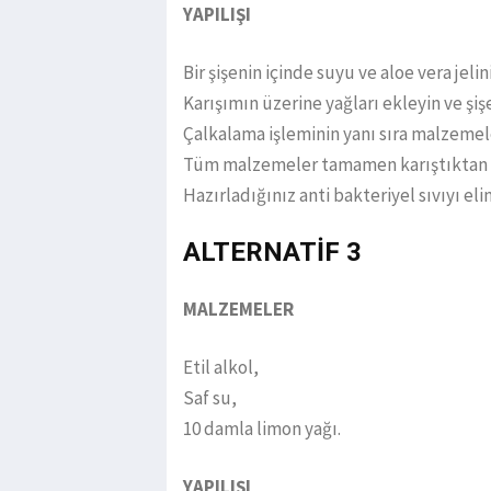
YAPILIŞI
Bir şişenin içinde suyu ve aloe vera jelini
Karışımın üzerine yağları ekleyin ve şiş
Çalkalama işleminin yanı sıra malzemeler
Tüm malzemeler tamamen karıştıktan s
Hazırladığınız anti bakteriyel sıvıyı elin
ALTERNATİF 3
MALZEMELER
Etil alkol,
Saf su,
10 damla limon yağı.
YAPILIŞI