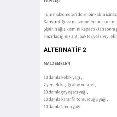
YAPILIŞI
Tüm malzemeleri derin bir kabın içinde 
Karıştırdığınız malzemeleri püskürtmel
Şişenin ağız kısmını kapattıktan sonra ş
Hazırladığınız anti bakteriyel sıvıyı elin
ALTERNATİF 2
MALZEMELER
10 damla kekik yağı ,
2 yemek kaşığı aloe vera jel,
10 damla çay ağacı yağı,
10 damla karanfil tomurcuğu yağı,
10 damla limon yağı.