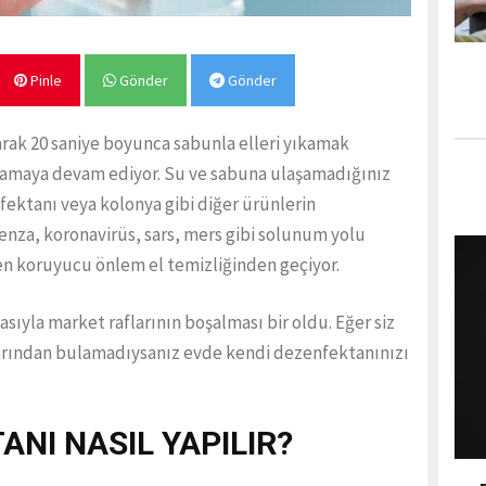
Pinle
Gönder
Gönder
arak 20 saniye boyunca sabunla elleri yıkamak
lamaya devam ediyor. Su ve sabuna ulaşamadığınız
fektanı veya kolonya gibi diğer ürünlerin
luenza, koronavirüs, sars, mers gibi solunum yolu
 en koruyucu önlem el temizliğinden geçiyor.
ıyla market raflarının boşalması bir oldu. Eğer siz
arından bulamadıysanız evde kendi dezenfektanınızı
ANI NASIL YAPILIR?