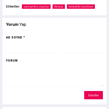
Etiketler:
samantha clayton
fitness
herbalife nutrition
Yorum
Yap
AD SOYAD *
YORUM
Gönder