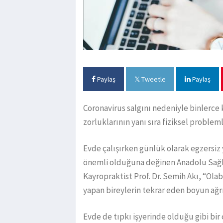
Paylaş
Tweetle
Paylaş
Coronavirus salgını nedeniyle binlerce k
zorluklarının yanı sıra fiziksel probleml
Evde çalışırken günlük olarak egzersiz 
önemli olduğuna değinen Anadolu Sağlı
Kayropraktist Prof. Dr. Semih Akı, “Olab
yapan bireylerin tekrar eden boyun ağrıs
Evde de tıpkı işyerinde olduğu gibi bi