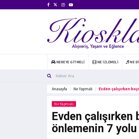
NEREYE GITMELI
NE İZLEMELI
NE D
Anasayfa
Ne Yapmalı
Evden çalışırken boy
Ne Yapmalı
Evden çalışırken 
önlemenin 7 yolu