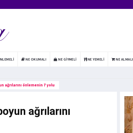
INLEMELI
NE OKUMALI
NE GIYMELI
NE YEMELI
NE ALMAL
un ağrılarını önlemenin 7 yolu
boyun ağrılarını