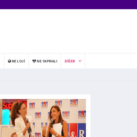
I
NE LOJI
NE YAPMALI
DIĞER