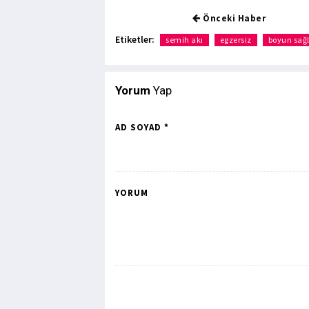
Önceki Haber
Etiketler:
semih akı
egzersiz
boyun sağl
Yorum
Yap
AD SOYAD *
YORUM