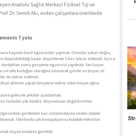
eyen Anadolu Sağlık Merkezi Fiziksel Tıp ve
of. Dr. Semih Akı, evden çalışanlara önerilerde
lemenin 7 yolu
e masa başında basit egzersizler yapmalı. Omuzlar yukarı doğru,
ra düşürülebildiği kadar düşürülerek 5 kez tekrar edilmeli. Ayrıca
ye durduktan sonra gevşeme egzersizi yapılmalı. Yan boyun
a sol elle koltuğun oturağına tutunarak gövde ve boyun zıt
lle de tekrar edilmeli.
ziksel aktivite yapan bireylerin tekrar eden boyun ağrısı
asına gelecek şekilde ayarlanmalı.
a fazladan yük bindirir. Boynunuzun doğal kıvrımını
ölgesindeki gerilmeler kas zorlanmalarına neden olabilir.
Str
ılmamalı. Telefonda çok konuşuluyorsa kulaklık-mikrofon
kmak boyun kaslarını gerebilir.