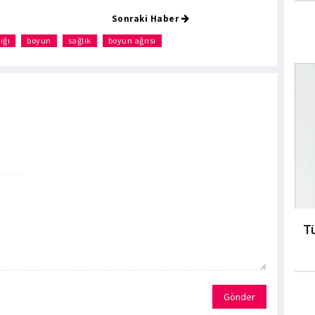
Sonraki Haber
ığı
boyun
sağlık
boyun ağrısı
Tü
Gönder