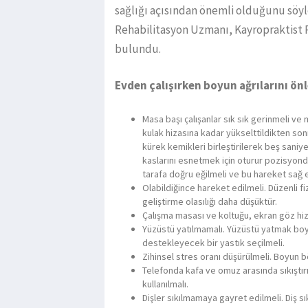
sağlığı açısından önemli olduğunu söyl
Rehabilitasyon Uzmanı, Kayropraktist Pr
bulundu.
Evden çalışırken boyun ağrılarını ön
Masa başı çalışanlar sık sık gerinmeli v
kulak hizasına kadar yükselttildikten son
kürek kemikleri birleştirilerek beş sani
kaslarını esnetmek için oturur pozisyond
tarafa doğru eğilmeli ve bu hareket sağ e
Olabildiğince hareket edilmeli. Düzenli fi
geliştirme olasılığı daha düşüktür.
Çalışma masası ve koltuğu, ekran göz hiz
Yüzüstü yatılmamalı. Yüzüstü yatmak boyn
destekleyecek bir yastık seçilmeli.
Zihinsel stres oranı düşürülmeli. Boyun b
Telefonda kafa ve omuz arasında sıkıştır
kullanılmalı.
Dişler sıkılmamaya gayret edilmeli. Diş sı