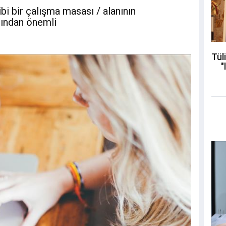
bi bir çalışma masası / alanının
sından önemli
Tül
"