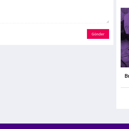
Gönder
B