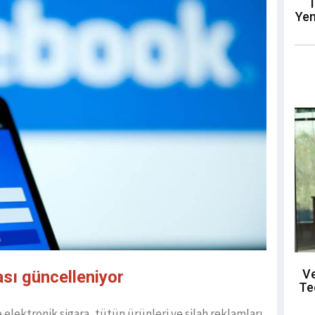
T
Yen
Ve
sı güncelleniyor
Te
elektronik sigara, tütün ürünleri ve silah reklamları