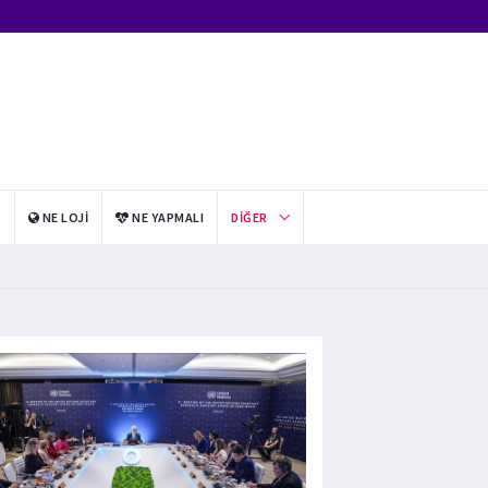
I
NE LOJI
NE YAPMALI
DIĞER