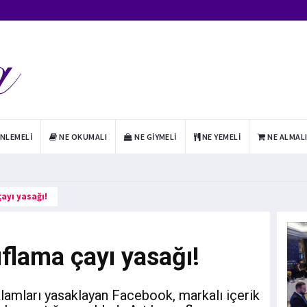
INLEMELI
NE OKUMALI
NE GIYMELI
NE YEMELI
NE ALMAL
ayı yasağı!
flama çayı yasağı!
klamları yasaklayan Facebook, markalı içerik