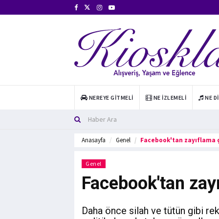
NEREYE GITMELI
NE İZLEMELI
NE D
Anasayfa
Genel
Facebook'tan zayıflama ç
Genel
Facebook'tan zayı
Daha önce silah ve tütün gibi re