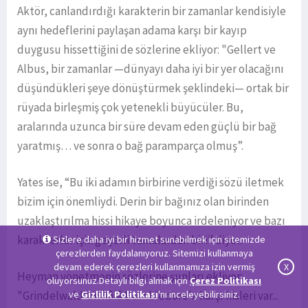
Aktör, canlandırdığı karakterin bir zamanlar kendisiyle
aynı hedeflerini paylaşan adama karşı bir kayıp
duygusu hissettiğini de sözlerine ekliyor: "Gellert ve
Albus, bir zamanlar —dünyayı daha iyi bir yer olacağını
düşündükleri şeye dönüştürmek şeklindeki— ortak bir
rüyada birleşmiş çok yetenekli büyücüler. Bu,
aralarında uzunca bir süre devam eden güçlü bir bağ
yaratmış… ve sonra o bağ paramparça olmuş”.
Yates ise, “Bu iki adamın birbirine verdiği sözü iletmek
bizim için önemliydi. Derin bir bağınız olan birinden
uzaklaştırılma hissi hikaye boyunca irdeleniyor ve bazı
karakterler için geçerli temalardan biri” diyor.
Sizlere daha iyi bir hizmet sunabilmek için sitemizde
çerezlerden faydalanıyoruz. Sitemizi kullanmaya
devam ederek çerezleri kullanmamıza izin vermiş
X
Heyman yönetmenin sözlerine şunları ekliyor:
oluyorsunuz.Detaylı bilgi almak için
Çerez Politikası
"Grindelwald'un hâlâ Dumbledore'a karşı hisleri var...
ve
Gizlilik Politikası
'nı inceleyebilirsiniz.