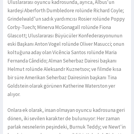
Uluslararası oyuncu kadrosunda, ayrıca, Albus'un
kardeşi Aberforth Dumbledore rolünde Richard Coyle;
Grindelwald’un sadık yardımcısı Rosier rolünde Poppy
Corby-Tuech; Minerva McGonagall rolünde Fiona
Glascott; Uluslararası Büyücüler Konfederasyonunun
eski Başkanı Anton Vogel rolünde Oliver Masucci; onun
koltuğuna aday olan Vicência Santos rolünde Maria
Fernanda Cândido; Alman Seherbaz Dairesi başkanı
Helmut rolünde Aleksandr Kuznetsov; ve filmde kısa
bir süre Amerikan Seherbaz Dairesinin başkanı Tina
Goldstein olarak görünen Katherine Waterston yer
alıyor.
Onlara ek olarak, insan olmayan oyuncu kadrosuna geri
dönen, iki sevilen karakter de bulunuyor: Her zaman
parlak nesnelerin peşindeki, Burnuk Teddy; ve Newt'in