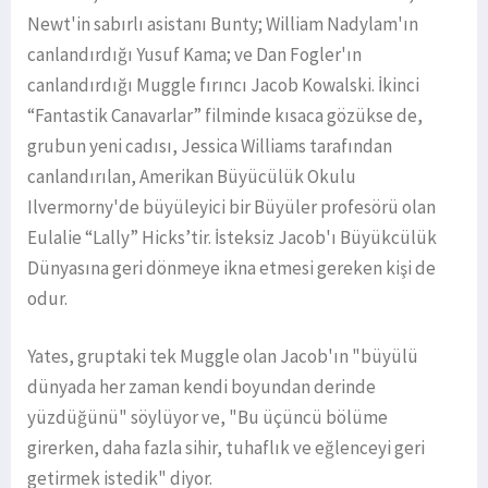
Newt'in sabırlı asistanı Bunty; William Nadylam'ın
canlandırdığı Yusuf Kama; ve Dan Fogler'ın
canlandırdığı Muggle fırıncı Jacob Kowalski. İkinci
“Fantastik Canavarlar” filminde kısaca gözükse de,
grubun yeni cadısı, Jessica Williams tarafından
canlandırılan, Amerikan Büyücülük Okulu
Ilvermorny'de büyüleyici bir Büyüler profesörü olan
Eulalie “Lally” Hicks’tir. İsteksiz Jacob'ı Büyükcülük
Dünyasına geri dönmeye ikna etmesi gereken kişi de
odur.
Yates, gruptaki tek Muggle olan Jacob'ın "büyülü
dünyada her zaman kendi boyundan derinde
yüzdüğünü" söylüyor ve, "Bu üçüncü bölüme
girerken, daha fazla sihir, tuhaflık ve eğlenceyi geri
getirmek istedik" diyor.