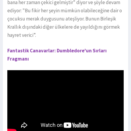
bana her zaman çekici gelmiştir" diyor ve şöyle devam
ediyor: "Bu fikir her şeyin mümkün olabileceğine dair o
çocuksu merak duygusunu ateşliyor. Bunun Birleşik
Krallık dışındaki diğer ülkelere de yayıldığını görmek
hayret verici”.
Fantastik Canavarlar: Dumbledore'un Sırları
Fragmanı