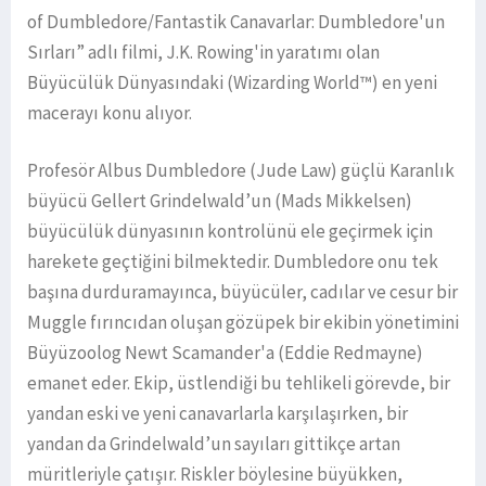
of Dumbledore/Fantastik Canavarlar: Dumbledore'un
Sırları” adlı filmi, J.K. Rowing'in yaratımı olan
Büyücülük Dünyasındaki (Wizarding World™) en yeni
macerayı konu alıyor.
Profesör Albus Dumbledore (Jude Law) güçlü Karanlık
büyücü Gellert Grindelwald’un (Mads Mikkelsen)
büyücülük dünyasının kontrolünü ele geçirmek için
harekete geçtiğini bilmektedir. Dumbledore onu tek
başına durduramayınca, büyücüler, cadılar ve cesur bir
Muggle fırıncıdan oluşan gözüpek bir ekibin yönetimini
Büyüzoolog Newt Scamander'a (Eddie Redmayne)
emanet eder. Ekip, üstlendiği bu tehlikeli görevde, bir
yandan eski ve yeni canavarlarla karşılaşırken, bir
yandan da Grindelwald’un sayıları gittikçe artan
müritleriyle çatışır. Riskler böylesine büyükken,