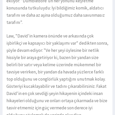
ekliyor: "Dumbledore'un her yönünü keşfetme
konusunda tutkuluydu: İyi bildiğimiz komik, aldatıcı
tarafını ve daha az aşina olduğumuz daha savunmasız
tarafını".
Law, "David'in kamera önünde ve arkasında çok
işbirlikçi ve kapsayıcı bir yaklaşımı var" dedikten sonra,
şöyle devam ediyor: "Ve her şeyi öylesine bir netlik
hissiyle bir araya getiriyor ki, bazen bir yandan size
belirli bir satır veya kelime üzerinde mükemmel bir
tavsiye verirken, bir yandan da havada yüzlerce farklı
top olduğunu ve conglörlük yaptığını unutmak kolay.
Gösteriyi kucaklayabilir ve tadını çıkarabilirsiniz. Fakat
David'in en çok sevdiği şeyin hikayenin içindeki insan
hikayeleri olduğunu ve onları ortaya çıkarmada ve bize
tasvir etmemiz için güç vermede son derece iyi
olduğunu söylemek de yerinde olur diye