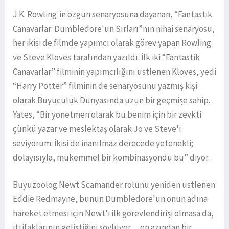
J.K. Rowling'in özgün senaryosuna dayanan, “Fantastik
Canavarlar: Dumbledore'un Sırları”nın nihai senaryosu,
her ikisi de filmde yapımcı olarak görev yapan Rowling
ve Steve Kloves tarafından yazıldı. İlk iki “Fantastik
Canavarlar” filminin yapımcılığını üstlenen Kloves, yedi
“Harry Potter” filminin de senaryosunu yazmış kişi
olarak Büyücülük Dünyasında uzun bir geçmişe sahip.
Yates, “Bir yönetmen olarak bu benim için bir zevkti
çünkü yazar ve meslektaş olarak Jo ve Steve'i
seviyorum. İkisi de inanılmaz derecede yetenekli;
dolayısıyla, mükemmel bir kombinasyondu bu” diyor.
Büyüzoolog Newt Scamander rolünü yeniden üstlenen
Eddie Redmayne, bunun Dumbledore'un onun adına
hareket etmesi için Newt'i ilk görevlendirişi olmasa da,
ittifaklarının geliştiğini söylüyor… en azından bir