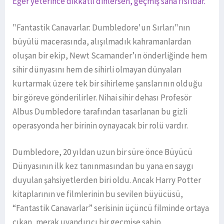
Eğer yeterince dikkatli dinlersen, geçmiş sana fısıldar.
"Fantastik Canavarlar: Dumbledore'un Sırları"nın
büyülü macerasında, alışılmadık kahramanlardan
oluşan bir ekip, Newt Scamander’ın önderliğinde hem
sihir dünyasını hem de sihirli olmayan dünyaları
kurtarmak üzere tek bir sihirleme şanslarının olduğu
bir göreve gönderilirler. Nihai sihir dehası Profesör
Albus Dumbledore tarafından tasarlanan bu gizli
operasyonda her birinin oynayacak bir rolü vardır.
Dumbledore, 20 yıldan uzun bir süre önce Büyücü
Dünyasının ilk kez tanınmasından bu yana en saygı
duyulan şahsiyetlerden biri oldu. Ancak Harry Potter
kitaplarının ve filmlerinin bu sevilen büyücüsü,
“Fantastik Canavarlar” serisinin üçüncü filminde ortaya
çıkan, merak uyandırıcı bir geçmişe sahip.