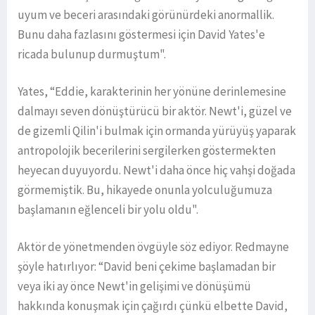
uyum ve beceri arasındaki görünürdeki anormallik.
Bunu daha fazlasını göstermesi için David Yates'e
ricada bulunup durmuştum".
Yates, “Eddie, karakterinin her yönüne derinlemesine
dalmayı seven dönüştürücü bir aktör. Newt'i, güzel ve
de gizemli Qilin'i bulmak için ormanda yürüyüş yaparak
antropolojik becerilerini sergilerken göstermekten
heyecan duyuyordu. Newt'i daha önce hiç vahşi doğada
görmemiştik. Bu, hikayede onunla yolculuğumuza
başlamanın eğlenceli bir yolu oldu".
Aktör de yönetmenden övgüyle söz ediyor. Redmayne
şöyle hatırlıyor: “David beni çekime başlamadan bir
veya iki ay önce Newt'in gelişimi ve dönüşümü
hakkında konuşmak için çağırdı çünkü elbette David,