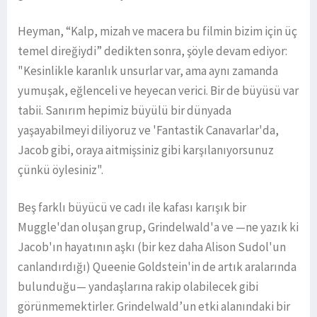
Heyman, “Kalp, mizah ve macera bu filmin bizim için üç
temel direğiydi” dedikten sonra, şöyle devam ediyor:
"Kesinlikle karanlık unsurlar var, ama aynı zamanda
yumuşak, eğlenceli ve heyecan verici. Bir de büyüsü var
tabii. Sanırım hepimiz büyülü bir dünyada
yaşayabilmeyi diliyoruz ve 'Fantastik Canavarlar'da,
Jacob gibi, oraya aitmişsiniz gibi karşılanıyorsunuz
çünkü öylesiniz".
Beş farklı büyücü ve cadı ile kafası karışık bir
Muggle'dan oluşan grup, Grindelwald'a ve —ne yazık ki
Jacob'ın hayatının aşkı (bir kez daha Alison Sudol'un
canlandırdığı) Queenie Goldstein'in de artık aralarında
bulunduğu— yandaşlarına rakip olabilecek gibi
görünmemektirler. Grindelwald’un etki alanındaki bir