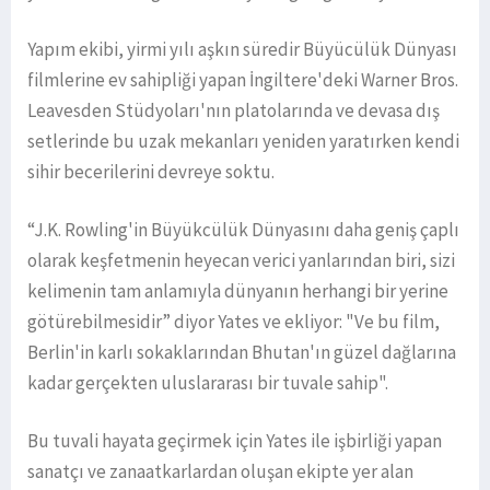
Yapım ekibi, yirmi yılı aşkın süredir Büyücülük Dünyası
filmlerine ev sahipliği yapan İngiltere'deki Warner Bros.
Leavesden Stüdyoları'nın platolarında ve devasa dış
setlerinde bu uzak mekanları yeniden yaratırken kendi
sihir becerilerini devreye soktu.
“J.K. Rowling'in Büyükcülük Dünyasını daha geniş çaplı
olarak keşfetmenin heyecan verici yanlarından biri, sizi
kelimenin tam anlamıyla dünyanın herhangi bir yerine
götürebilmesidir” diyor Yates ve ekliyor: "Ve bu film,
Berlin'in karlı sokaklarından Bhutan'ın güzel dağlarına
kadar gerçekten uluslararası bir tuvale sahip".
Bu tuvali hayata geçirmek için Yates ile işbirliği yapan
sanatçı ve zanaatkarlardan oluşan ekipte yer alan