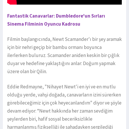
Fantastik Canavarlar: Dumbledore'un Sırları
Sinema Filminin Oyuncu Kadrosu
Filmin başlangıcında, Newt Scamander'ı bir şey aramak
için bir nehri geçip bir bambu ormanı boyunca
ilerlerken buluruz. Scamander aniden keskin bir çığlık
duyar ve hedefine yaklaştığını anlar: Doğum yapmak
üzere olan bir Qilin.
Eddie Redmayne, "Nihayet Newt'i en iyi ve en mutlu
olduğu yerde, vahşi doğada, canavarların izini sürerken
görebileceğimiz için çok heyecanlandım" diyor ve şöyle
devam ediyor: “Newt hakkında her zaman sevdiğim
şeylerden biri, hafif sosyal beceriksizlikle
harmanlanmış fizikselliği ile sahadayken sergilediği