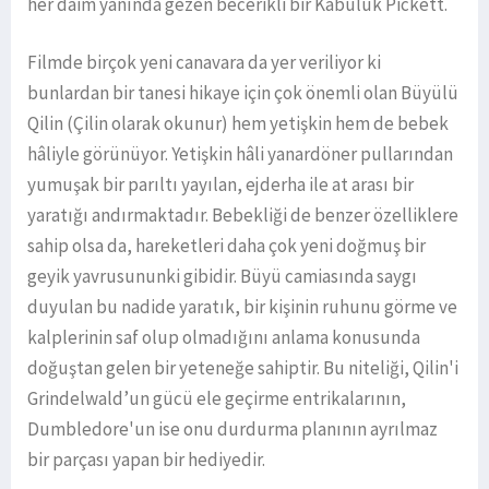
her daim yanında gezen becerikli bir Kabuluk Pickett.
Filmde birçok yeni canavara da yer veriliyor ki
bunlardan bir tanesi hikaye için çok önemli olan Büyülü
Qilin (Çilin olarak okunur) hem yetişkin hem de bebek
hâliyle görünüyor. Yetişkin hâli yanardöner pullarından
yumuşak bir parıltı yayılan, ejderha ile at arası bir
yaratığı andırmaktadır. Bebekliği de benzer özelliklere
sahip olsa da, hareketleri daha çok yeni doğmuş bir
geyik yavrusununki gibidir. Büyü camiasında saygı
duyulan bu nadide yaratık, bir kişinin ruhunu görme ve
kalplerinin saf olup olmadığını anlama konusunda
doğuştan gelen bir yeteneğe sahiptir. Bu niteliği, Qilin'i
Grindelwald’un gücü ele geçirme entrikalarının,
Dumbledore'un ise onu durdurma planının ayrılmaz
bir parçası yapan bir hediyedir.