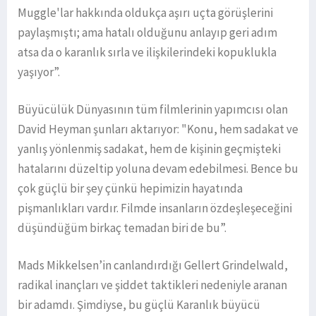
Muggle'lar hakkında oldukça aşırı uçta görüşlerini
paylaşmıştı; ama hatalı olduğunu anlayıp geri adım
atsa da o karanlık sırla ve ilişkilerindeki kopuklukla
yaşıyor”.
Büyücülük Dünyasının tüm filmlerinin yapımcısı olan
David Heyman şunları aktarıyor: "Konu, hem sadakat ve
yanlış yönlenmiş sadakat, hem de kişinin geçmişteki
hatalarını düzeltip yoluna devam edebilmesi. Bence bu
çok güçlü bir şey çünkü hepimizin hayatında
pişmanlıkları vardır. Filmde insanların özdeşleşeceğini
düşündüğüm birkaç temadan biri de bu”.
Mads Mikkelsen’in canlandırdığı Gellert Grindelwald,
radikal inançları ve şiddet taktikleri nedeniyle aranan
bir adamdı. Şimdiyse, bu güçlü Karanlık büyücü