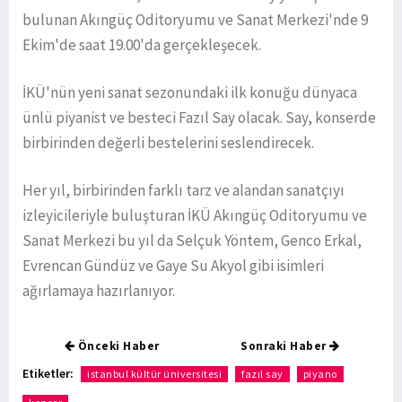
bulunan Akıngüç Oditoryumu ve Sanat Merkezi'nde 9
Ekim'de saat 19.00'da gerçekleşecek.
İKÜ'nün yeni sanat sezonundaki ilk konuğu dünyaca
ünlü piyanist ve besteci Fazıl Say olacak. Say, konserde
birbirinden değerli bestelerini seslendirecek.
Her yıl, birbirinden farklı tarz ve alandan sanatçıyı
izleyicileriyle buluşturan İKÜ Akıngüç Oditoryumu ve
Sanat Merkezi bu yıl da Selçuk Yöntem, Genco Erkal,
Evrencan Gündüz ve Gaye Su Akyol gibi isimleri
ağırlamaya hazırlanıyor.
Önceki Haber
Sonraki Haber
Etiketler:
istanbul kültür üniversitesi
fazıl say
piyano