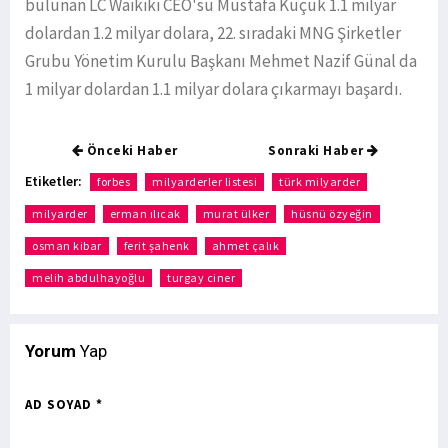
bulunan LC Waikiki CEO'su Mustafa Küçük 1.1 milyar
dolardan 1.2 milyar dolara, 22. sıradaki MNG Şirketler
Grubu Yönetim Kurulu Başkanı Mehmet Nazif Günal da
1 milyar dolardan 1.1 milyar dolara çıkarmayı başardı.
Önceki Haber
Sonraki Haber
Etiketler:
forbes
milyarderler listesi
türk milyarder
milyarder
erman ılıcak
murat ülker
hüsnü özyeğin
osman kibar
ferit şahenk
ahmet çalık
melih abdulhayoğlu
turgay ciner
Yorum
Yap
AD SOYAD *