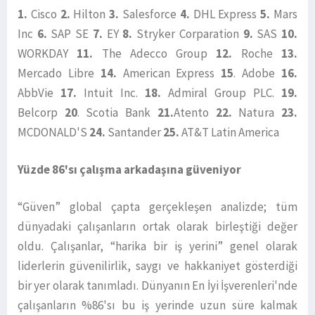
1.
Cisco
2.
Hilton
3.
Salesforce
4.
DHL Express
5.
Mars
Inc
6.
SAP SE
7.
EY
8.
Stryker Corparation
9.
SAS
10.
WORKDAY
11.
The Adecco Group
12.
Roche
13.
Mercado Libre
14.
American Express
15
. Adobe
16.
AbbVie
17.
Intuit Inc.
18.
Admiral Group PLC.
19.
Belcorp
20
. Scotia Bank
21.
Atento
22.
Natura
23.
MCDONALD'S
24.
Santander
25.
AT&T Latin America
Yüzde 86'sı çalışma arkadaşına güveniyor
“Güven” global çapta gerçekleşen analizde; tüm
dünyadaki çalışanların ortak olarak birleştiği değer
oldu. Çalışanlar, “harika bir iş yerini” genel olarak
liderlerin güvenilirlik, saygı ve hakkaniyet gösterdiği
bir yer olarak tanımladı. Dünyanın En İyi İşverenleri'nde
çalışanların %86'sı bu iş yerinde uzun süre kalmak