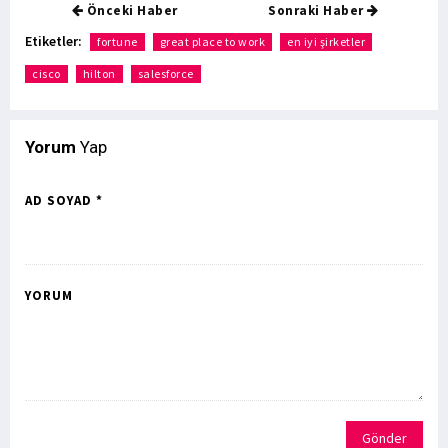
Önceki Haber
Sonraki Haber
Etiketler:
fortune
great place to work
en iyi şirketler
cisco
hilton
salesforce
Yorum
Yap
AD SOYAD *
YORUM
Gönder