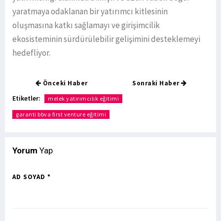
yaratmaya odaklanan bir yatırımcı kitlesinin
oluşmasına katkı sağlamayı ve girişimcilik
ekosisteminin sürdürülebilir gelişimini desteklemeyi
hedefliyor.
Önceki Haber
Sonraki Haber
Etiketler:
melek yatırımcılık eğitimi
garanti bbva first venture eğitimi
Yorum
Yap
AD SOYAD *