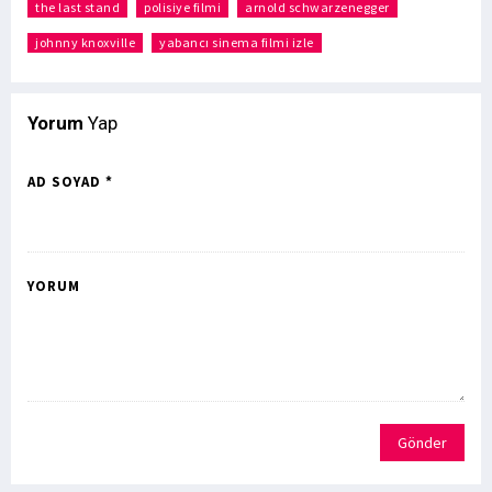
the last stand
polisiye filmi
arnold schwarzenegger
johnny knoxville
yabancı sinema filmi izle
Yorum
Yap
AD SOYAD *
YORUM
Gönder