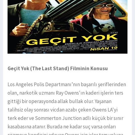
Geçit Yok (The Last Stand) Filminin Konusu
Los Angeles Polis Departmanı’nın başarılı şeriflerinden
olan, narkotik uzmanı Ray Owens'ın kaderi işlerin ters
gittiği bir operasyonda allak bullak olur. Yaşanan
talihsiz olay sonrası vicdan azabı çeken Owens LA'yi
terk eder ve Sommerton Junction adlı küçük bir sınır
kasabasına atanır. Burada ne kadar suç varsa onları
çözmeye kendisini adayan Owens için işler tam yoluna