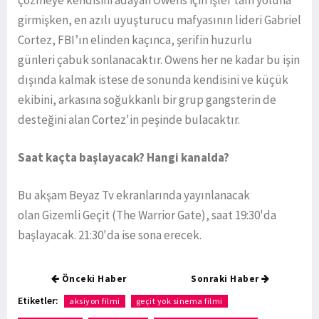
girmişken, en azılı uyuşturucu mafyasının lideri Gabriel
Cortez, FBI’ın elinden kaçınca, şerifin huzurlu
günleri çabuk sonlanacaktır. Owens her ne kadar bu işin
dışında kalmak istese de sonunda kendisini ve küçük
ekibini, arkasına soğukkanlı bir grup gangsterin de
desteğini alan Cortez'in peşinde bulacaktır.
Saat kaçta başlayacak? Hangi kanalda?
Bu akşam Beyaz Tv ekranlarında yayınlanacak
olan Gizemli Geçit (The Warrior Gate), saat 19:30'da
başlayacak. 21:30'da ise sona erecek.
Önceki Haber
Sonraki Haber
Etiketler:
aksiyon filmi
geçit yok sinema filmi