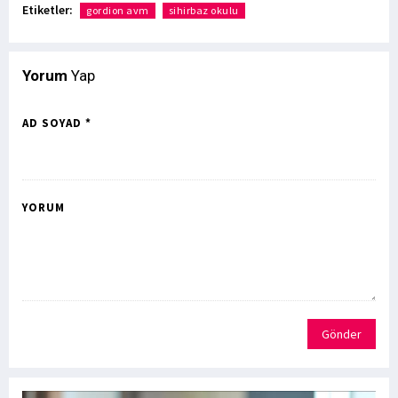
Etiketler:
gordion avm
sihirbaz okulu
Yorum
Yap
AD SOYAD *
YORUM
Gönder