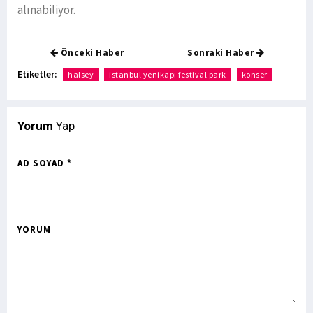
alınabiliyor.
Önceki Haber
Sonraki Haber
Etiketler:
halsey
istanbul yenikapı festival park
konser
Yorum
Yap
AD SOYAD *
YORUM