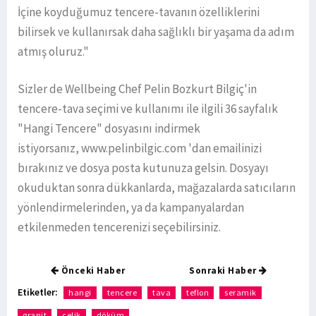
İçine koyduğumuz tencere-tavanın özelliklerini
bilirsek ve kullanırsak daha sağlıklı bir yaşama da adım
atmış oluruz."
Sizler de Wellbeing Chef Pelin Bozkurt Bilgiç'in
tencere-tava seçimi ve kullanımı ile ilgili 36 sayfalık
"Hangi Tencere" dosyasını indirmek
istiyorsanız, www.pelinbilgic.com 'dan emailinizi
bırakınız ve dosya posta kutunuza gelsin. Dosyayı
okuduktan sonra dükkanlarda, mağazalarda satıcıların
yönlendirmelerinden, ya da kampanyalardan
etkilenmeden tencerenizi seçebilirsiniz.
Önceki Haber
Sonraki Haber
Etiketler:
hangi
tencere
tava
teflon
seramik
granit
çelik
döküm