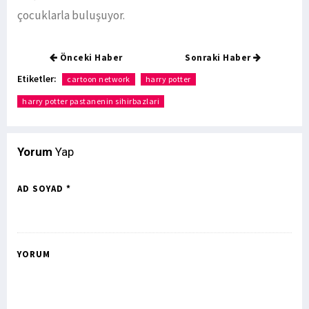
çocuklarla buluşuyor.
Önceki Haber
Sonraki Haber
Etiketler:
cartoon network
harry potter
harry potter pastanenin sihirbazlari
Yorum
Yap
AD SOYAD *
YORUM