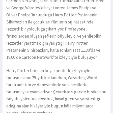
Cartoon Network, serinin unutulmaz karakterleri Fred
ve George Weasley’e hayat veren James Phelps ve
Oliver Phelps’in sunduğu Harry Potter: Pastanenin
Sihirbazları ile çocukları filmlerin orjinal setinde
lezzetli bir yolculuğa çıkartıyor. Profesyonel
fırıncılardan oluşan şeflerin büyüleyici ve yenilebilir
lezzetler yaratmak için yarıştığı Harry Potter:
Pastanenin Sihirbazları, hafta sonları saat 11.30’da ve
18.00’de Cartoon Network’te izleyiciyle buluşuyor.
Harry Potter filminin beyazperdede izleyiciyle
buluşmasının 25. yılı kutlanırken, Wizarding World
farklı anlatım ve deneyimlerle yeni nesillerle
buluşmaya devam ediyor. Çeyrek asrı geride bırakan bu
büyülü yolculuk; dostluk, hayal gücü ve yaratıcılığı
odağına alan hikâyesiyle bugün hâlâ milyonlarca