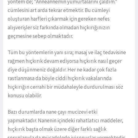
yöntem de; "Anneannemin yumurtalarını çaldım."
cümlesini art arda tekrar etmektir. Bu cümleyi
oluşturan harfleri çıkarmak için gereken nefes
alışverişler siz farkında olmadan hıçkırığınızın
geçmesine sebep olmaktadır.
Tüm bu yöntemlerin yanı sıra; masaj ve ilaç tedavisine
rağmen hıçkırık devam ediyorsa hıçkırık nasıl geçer
diye düşünmeniz doğaldır. Her ne kadar çok fazla
rastlanmasa da böyle ciddi hıçkırık vakalarında
hıçkırığın cerrahi bir müdahaleyle durdurulması söz
konusu olabilir.
Bazı durumlarda nane çayı mucizevi etki
yapmaktadır. Nanenin içindeki rahatlatıcı maddeler,
hıçkırık başta olmak üzere diğer farklı sağlık
sorunlarıyla da mücadelede iyi sonuçlar vermektedir.