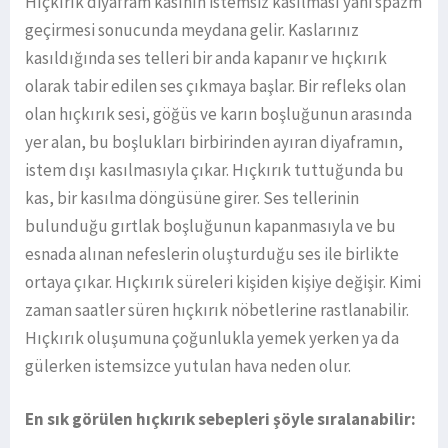
Hıçkırık diyafram kasının istemsiz kasılması yani spazm
geçirmesi sonucunda meydana gelir. Kaslarınız
kasıldığında ses telleri bir anda kapanır ve hıçkırık
olarak tabir edilen ses çıkmaya başlar. Bir refleks olan
olan hıçkırık sesi, göğüs ve karın boşluğunun arasında
yer alan, bu boşlukları birbirinden ayıran diyaframın,
istem dışı kasılmasıyla çıkar. Hıçkırık tuttuğunda bu
kas, bir kasılma döngüsüne girer. Ses tellerinin
bulunduğu gırtlak boşluğunun kapanmasıyla ve bu
esnada alınan nefeslerin oluşturduğu ses ile birlikte
ortaya çıkar. Hıçkırık süreleri kişiden kişiye değişir. Kimi
zaman saatler süren hıçkırık nöbetlerine rastlanabilir.
Hıçkırık oluşumuna çoğunlukla yemek yerken ya da
gülerken istemsizce yutulan hava neden olur.
En sık görülen hıçkırık sebepleri şöyle sıralanabilir: