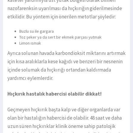
nazofarenksin uyarılması da hıçkırığın giderilmesinde
etkilidir. Bu yöntem için önerilen metotlar şöyledir:
Buzlu su ile gargara
Toz şeker ya da sert bir ekmek parçası yutmak
Limon ısmak
Ayrıca solunan havada karbondioksit miktarını artırmak
için kısa aralıklarla kese kağıdı ve benzeri bir nesnenin
içinde solumak da hıçkırığı ortandan kaldırmada
yardımcı eylemlerdir.
Hıçkırık hastalık habercisi olabilir dikkat!
Geçmeyen hıçkırık başta kalp ve diğer organlarda var
olan bir hastalığın habercisi de olabilir. 48 saat ve daha
uzun süren hıçkırıklar klinik öneme sahip patolojik