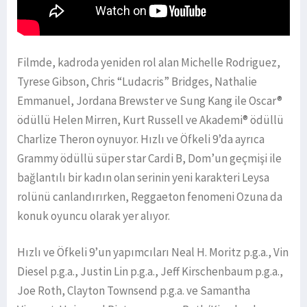
Filmde, kadroda yeniden rol alan Michelle Rodriguez,
Tyrese Gibson, Chris “Ludacris” Bridges, Nathalie
Emmanuel, Jordana Brewster ve Sung Kang ile Oscar®
ödüllü Helen Mirren, Kurt Russell ve Akademi® ödüllü
Charlize Theron oynuyor. Hızlı ve Öfkeli 9’da ayrıca
Grammy ödüllü süper star Cardi B, Dom’un geçmişi ile
bağlantılı bir kadın olan serinin yeni karakteri Leysa
rolünü canlandırırken, Reggaeton fenomeni Ozuna da
konuk oyuncu olarak yer alıyor.
Hızlı ve Öfkeli 9’un yapımcıları Neal H. Moritz p.g.a., Vin
Diesel p.g.a., Justin Lin p.g.a., Jeff Kirschenbaum p.g.a.,
Joe Roth, Clayton Townsend p.g.a. ve Samantha