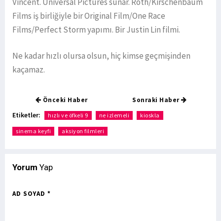
Vincent. Universal Pictures sunar. Roth/Kirschenbaum
Films iş birliğiyle bir Original Film/One Race
Films/Perfect Storm yapımı. Bir Justin Lin filmi.
Ne kadar hızlı olursa olsun, hiç kimse geçmişinden
kaçamaz.
Önceki Haber
Sonraki Haber
Etiketler:
hızlı ve öfkeli 9
ne izlemeli
kioskla
sinema keyfi
aksiyon filmleri
Yorum
Yap
AD SOYAD *