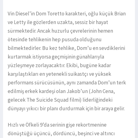
Vin Diesel’in Dom Toretto karakteri, oğlu küçük Brian
ve Letty ile gözlerden uzakta, sessiz bir hayat
sürmektedir. Ancak huzurlu çevrelerinin hemen
ötesinde tehlikenin hep pusuda olduğunu
bilmektedirler. Bu kez tehlike, Dom’u en sevdiklerini
kurtarmak istiyorsa geçmişinin günahlarıyla
yüzleşmeye zorlayacaktır. Ekibi, bugüne kadar
karşılaştıkları en yetenekli suikastçı ve yüksek
performans sürücüsünün, aynı zamanda Dom’un terk
edilmiş erkek kardeşi olan Jakob’un (John Cena,
gelecek The Suicide Squad filmi) liderliğindeki
dünyayı yıkıcı bir planı durdurmak için bir araya gelir.
Hızlı ve Öfkeli 9’da serinin gişe rekortmenine
dönüştüğü üçüncü, dördüncü, beşinci ve altıncı