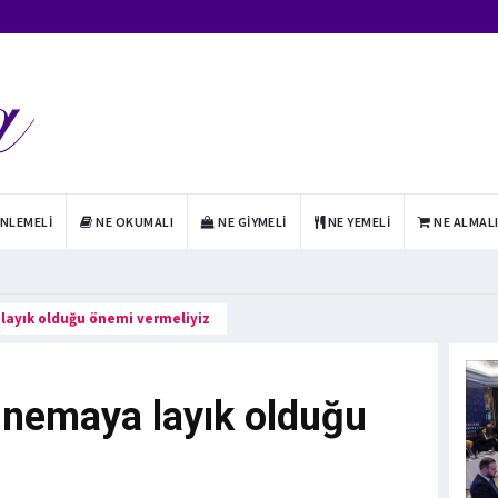
INLEMELI
NE OKUMALI
NE GIYMELI
NE YEMELI
NE ALMAL
 layık olduğu önemi vermeliyiz
inemaya layık olduğu