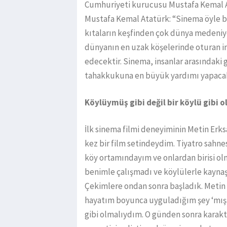
Cumhuriyeti kurucusu Mustafa Kemal Ata
Mustafa Kemal Atatürk: “Sinema öyle bir 
kıtaların keşfinden çok dünya medeniye
dünyanın en uzak köşelerinde oturan ins
edecektir. Sinema, insanlar arasındaki g
tahakkukuna en büyük yardımı yapacakt
Köylüymüş gibi değil bir köylü gibi 
İlk sinema filmi deneyiminin Metin Erks
kez bir film setindeydim. Tiyatro sahnes
köy ortamındayım ve onlardan birisi ol
benimle çalışmadı ve köylülerle kayna
Çekimlere ondan sonra başladık. Metin
hayatım boyunca uyguladığım şey ‘mış 
gibi olmalıydım. O günden sonra karak