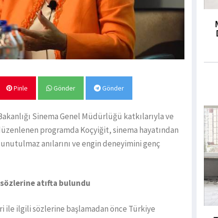
Pinle
Gönder
Gönder
Bakanlığı Sinema Genel Müdürlüğü katkılarıyla ve
le düzenlenen programda Koçyiğit, sinema hayatından
ıra; unutulmaz anılarını ve engin deneyimini genç
i sözlerine atıfta bulundu
i ile ilgili sözlerine başlamadan önce Türkiye