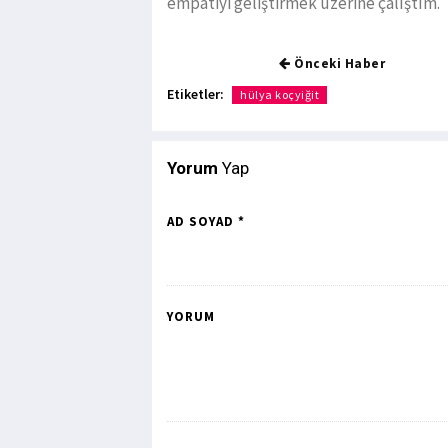
empatiyi geliştirmek üzerine çalıştım.
Önceki Haber
Etiketler:
hülya koçyiğit
Yorum
Yap
AD SOYAD *
YORUM