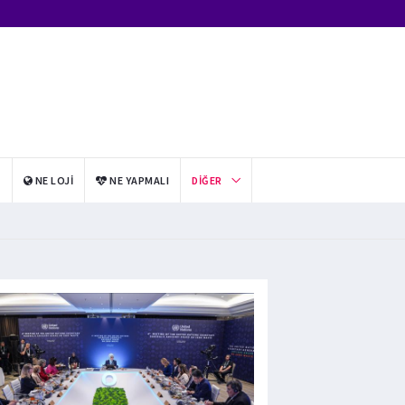
I
NE LOJI
NE YAPMALI
DIĞER