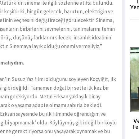
T
türk’ün sinema ile ilgili sözlerine atıfta bulundu.
Yen
keşiftir ki, bir gün gelecek, barutun, elektriğin ve
tinin veçhesini değiştireceği görülecektir. Sinema,
anların birbirlerini sevmelerini, tanımalarını temin
örüş, düşünüş farklarını silecek, insanlık idealinin
ır. Sinemaya layık olduğu önemi vermeliyiz.”
olmalıydım.
an’ın Susuz Yaz filmi olduğunu söyleyen Koçyiğit, ilk
i gibi değildi. Tamamen doğal bir sette ilk kez bir
mam gerekiyordu. Metin Erksan yaklaşık bir ay
şarak o yaşama adapte olmamı sabırla bekledi.
 Erksan sayesinde bu ilk filmimde öğrendiğim ve
Ve
gibi yapmamak’ oldu. Köylüymüş gibi değil bir köylü
Te
ter ne gerektiriyorsa onu yaşayarak oynamak ve bu