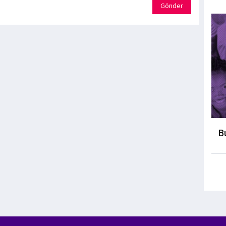
Gönder
B