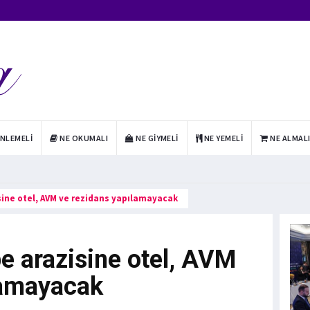
INLEMELI
NE OKUMALI
NE GIYMELI
NE YEMELI
NE ALMAL
sine otel, AVM ve rezidans yapılamayacak
e arazisine otel, AVM
lamayacak