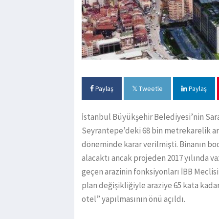
Paylaş
Tweetle
Paylaş
İstanbul Büyükşehir Belediyesi’nin Sar
Seyrantepe’deki 68 bin metrekarelik ar
döneminde karar verilmişti. Binanın bo
alacaktı ancak projeden 2017 yılında vaz
geçen arazinin fonksiyonları İBB Meclis
plan değişikliğiyle araziye 65 kata kada
otel” yapılmasının önü açıldı.