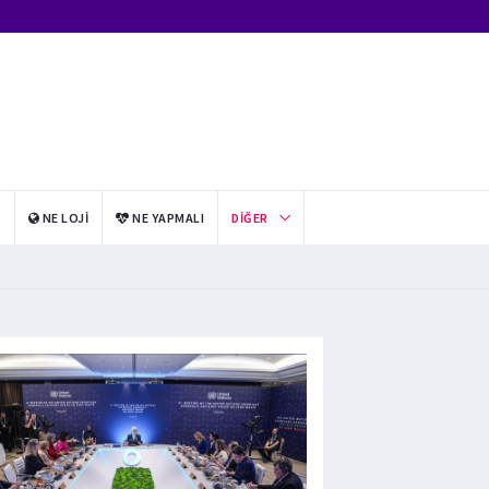
I
NE LOJI
NE YAPMALI
DIĞER