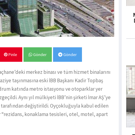
Pinle
Gönder
Gönder
açhane’deki merkez binası ve tüm hizmet binalarını
aziye taşınmasına eski İBB Başkanı Kadir Topbaş
drum katında metro istasyonu ve otoparklar yer
geçildi. Aynı yıl mülkiyeti İBB’nin şirketi İmar AŞ’ye
i tarafından değiştirildi. Oyçokluğuyla kabul edilen
r “rezidans, konaklama tesisleri, otel, motel, apart