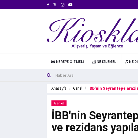
NEREYE GITMELI
NE İZLEMELI
NE D
Anasayfa
Genel
İBB'nin Seyrantepe arazi
Genel
İBB'nin Seyrantep
ve rezidans yapı