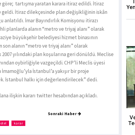
T
öre; tartışma yaratan karara itiraz edildi. İtiraz
Yen
geldi. İtiraz dilekçesinde plan değişikliğinin iskân
u anlatıldı. İmar Bayındırlık Komisyonu itirazı
li planlarda alanın “metro ve triyaj alanı” olarak
raziye büyükşehir belediyesi hizmet binasının
n son alanın “metro ve triyaj alanı” olarak
k 2007 yılındaki plan koşularına geri dönüldü. Meclise
ından oybirliğiyle vazgeçildi. CHP’li Meclis üyesi
mamoğlu’yla İstanbul’a yakışır bir proje
k. İstanbul halkı için değerlendirilecek” dedi.
a ilişkin kararı twitter hesabından açıkladı.
Sonraki Haber
Ve
Te
otel
karar