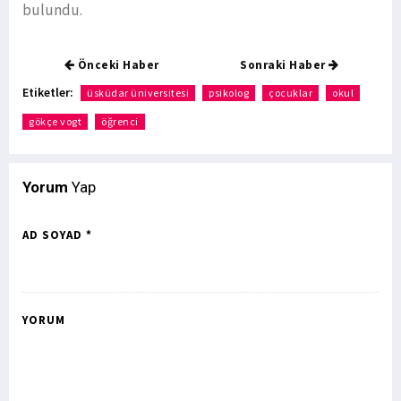
bulundu.
Önceki Haber
Sonraki Haber
Etiketler:
üsküdar üniversitesi
psikolog
çocuklar
okul
gökçe vogt
öğrenci
Yorum
Yap
AD SOYAD *
YORUM