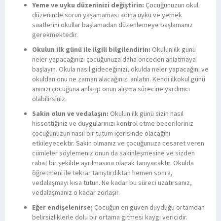
Yeme ve uyku düzeninizi değiştirin:
Çocuğunuzun okul
düzeninde sorun yaşamaması adına uyku ve yemek
saatlerini okullar başlamadan düzenlemeye başlamanız
gerekmektedir.
Okulun ilk günü ile ilgili bilgilendirin:
Okulun ilk günü
neler yapacağınızı çocuğunuza daha önceden anlatmaya
başlayın. Okula nasıl gideceğinizi, okulda neler yapacağını ve
okuldan onu ne zaman alacağınızı anlatın. Kendi ilkokul günü
anınızı çocuğuna anlatıp onun alışma sürecine yardımcı
olabilirsiniz.
Sakin olun ve vedalaşın:
Okulun ilk günü sizin nasıl
hissettiğiniz ve duygularınızı kontrol etme becerileriniz
çocuğunuzun nasıl bir tutum içerisinde olacağını
etkileyecektir. Sakin olmanız ve çocuğunuza cesaret veren
cümleler söylemeniz onun da sakinleşmesine ve sizden
rahat bir şekilde ayrılmasına olanak tanıyacaktır. Okulda
öğretmeni ile tekrar tanıştırdıktan hemen sonra,
vedalaşmayı kısa tutun. Ne kadar bu süreci uzatırsanız,
vedalaşmanız o kadar zorlaşır.
Eğer endişelenirse;
Çocuğun en güven duyduğu ortamdan
belirsizliklerle dolu bir ortama gitmesi kaygı vericidir.