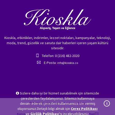
Kioskla, etkinlikler, indirimler, lezzet noktaları, kampanyalar, teknoloji,
moda, trend, güzellik ve sanata dair haberleri içeren yaşam kültürü
sitesidir.
Telefon: 0 (216) 482-2020
E-Posta:
info@kioskla.co
Sizlere daha iyi bir hizmet sunabilmek için sitemizde
çerezlerden faydalanıyoruz. Sitemizi kullanmaya
© 2026 Kioskla.co Tüm hakları saklıdır.
devam ederek çerezleri kullanmamıza izin vermiş
X
oluyorsunuz.Detaylı bilgi almak için
Çerez Politikası
ve
Gizlilik Politikası
'nı inceleyebilirsiniz.
Künye
Gizlilik Politikası
Hakkımızda
İletişim
Site Map