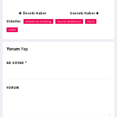
Önceki Haber
Sonraki Haber
Etiketler:
dedeman holding
murat dedeman
ölüm
vefat
Yorum
Yap
AD SOYAD *
YORUM