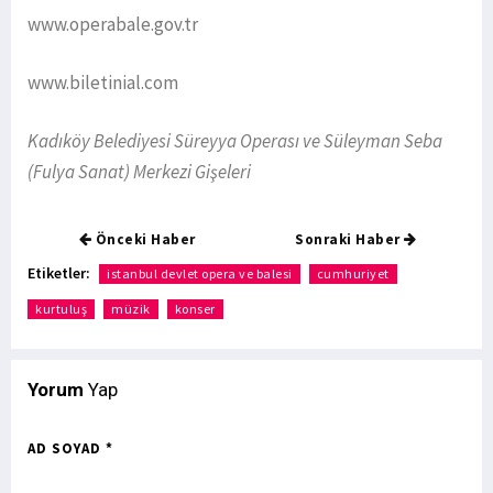
www.operabale.gov.tr
www.biletinial.com
Kadıköy Belediyesi Süreyya Operası ve Süleyman Seba
(Fulya Sanat) Merkezi Gişeleri
Önceki Haber
Sonraki Haber
Etiketler:
istanbul devlet opera ve balesi
cumhuriyet
kurtuluş
müzik
konser
Yorum
Yap
AD SOYAD *