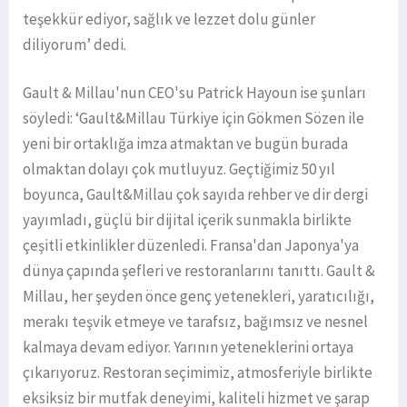
teşekkür ediyor, sağlık ve lezzet dolu günler
diliyorum’ dedi.
Gault & Millau'nun CEO'su Patrick Hayoun ise şunları
söyledi: ‘Gault&Millau Türkiye için Gökmen Sözen ile
yeni bir ortaklığa imza atmaktan ve bugün burada
olmaktan dolayı çok mutluyuz. Geçtiğimiz 50 yıl
boyunca, Gault&Millau çok sayıda rehber ve dir dergi
yayımladı, güçlü bir dijital içerik sunmakla birlikte
çeşitli etkinlikler düzenledi. Fransa'dan Japonya'ya
dünya çapında şefleri ve restoranlarını tanıttı. Gault &
Millau, her şeyden önce genç yetenekleri, yaratıcılığı,
merakı teşvik etmeye ve tarafsız, bağımsız ve nesnel
kalmaya devam ediyor. Yarının yeteneklerini ortaya
çıkarıyoruz. Restoran seçimimiz, atmosferiyle birlikte
eksiksiz bir mutfak deneyimi, kaliteli hizmet ve şarap