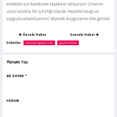
emekler için kendisine teşekkür ediyorum. Umarım
uzun soluklu bir iş birliği olacak. Hepinizi sevgi ve
saygıyla selamlıyorum’ diyerek duygularını dile getirdi.
Önceki Haber
Sonraki Haber
Etiketler:
istanbul gastro city
gault millau
Yorum
Yap
AD SOYAD *
YORUM