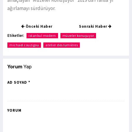
ağırlamayı sürdürüyor.
Önceki Haber
Sonraki Haber
Etiketler:
istanbul modern
müzeler konuşuyor
michael couzigou
atelier des lumières
Yorum
Yap
AD SOYAD *
YORUM