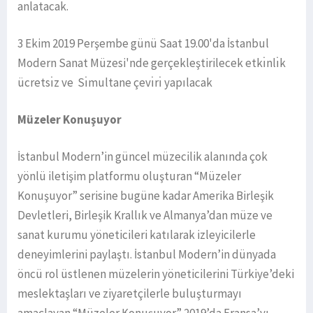
anlatacak.
3 Ekim 2019 Perşembe günü Saat 19.00'da İstanbul
Modern Sanat Müzesi'nde gerçekleştirilecek etkı̇nlı̇k
ücretsı̇z ve Sı̇multane çevı̇rı̇ yapılacak
Müzeler Konuşuyor
İstanbul Modern’in güncel müzecilik alanında çok
yönlü iletişim platformu oluşturan “Müzeler
Konuşuyor” serisine bugüne kadar Amerika Birleşik
Devletleri, Birleşik Krallık ve Almanya’dan müze ve
sanat kurumu yöneticileri katılarak izleyicilerle
deneyimlerini paylaştı. İstanbul Modern’in dünyada
öncü rol üstlenen müzelerin yöneticilerini Türkiye’deki
meslektaşları ve ziyaretçilerle buluşturmayı
amaçlayan “Müzeler Konuşuyor” 2019’da Fransa’yı