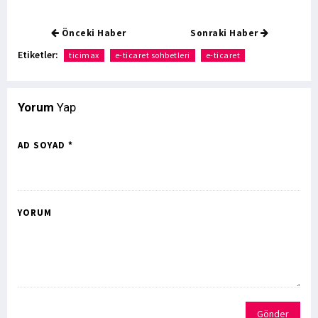
Önceki Haber
Sonraki Haber
Etiketler:
ticimax
e-ticaret sohbetleri
e-ticaret
Yorum
Yap
AD SOYAD *
YORUM
Gönder