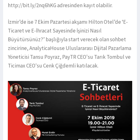
http://bit.ly/2nq6hKG adresinden kayıt olabilir.
İzmir’de ise 7 Ekim Pazartesi akşamı Hilton Otel’de ‘E-
Ticaret ve E-İhracat Sayesinde İşinizi Nasıl
Büyütürsünüz?’ başlığıyla start verecek olan sohbet
zincirine, AnalyticaHouse Uluslararası Dijital Pazarlama
Yöneticisi Tansu Poyraz, PayTR CEO'su Tarık Tombul ve
Ticimax CEO'su Cenk Çiğdemli katılacak.