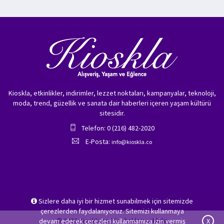
Kioskla, etkinlikler, indirimler, lezzet noktaları, kampanyalar, teknoloji,
moda, trend, güzellik ve sanata dair haberleri içeren yaşam kültürü
sitesidir.
Telefon: 0 (216) 482-2020
E-Posta:
info@kioskla.co
Sizlere daha iyi bir hizmet sunabilmek için sitemizde
çerezlerden faydalanıyoruz. Sitemizi kullanmaya
© 2026 Kioskla.co Tüm hakları saklıdır.
devam ederek çerezleri kullanmamıza izin vermiş
X