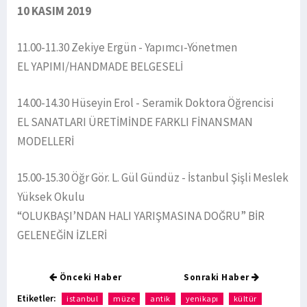
10 KASIM 2019
11.00-11.30 Zekiye Ergün - Yapımcı-Yönetmen
EL YAPIMI/HANDMADE BELGESELİ
14.00-14.30 Hüseyin Erol - Seramik Doktora Öğrencisi
EL SANATLARI ÜRETİMİNDE FARKLI FİNANSMAN
MODELLERİ
15.00-15.30 Öğr Gör. L. Gül Gündüz - İstanbul Şişli Meslek
Yüksek Okulu
“OLUKBAŞI’NDAN HALI YARIŞMASINA DOĞRU” BİR
GELENEĞİN İZLERİ
Önceki Haber
Sonraki Haber
Etiketler:
istanbul
müze
antik
yenikapı
kültür