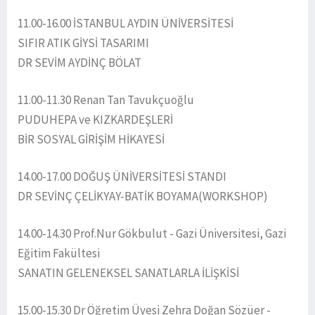
11.00-16.00 İSTANBUL AYDIN ÜNİVERSİTESİ
SIFIR ATIK GİYSİ TASARIMI
DR SEVİM AYDİNÇ BÖLAT
11.00-11.30 Renan Tan Tavukçuoğlu
PUDUHEPA ve KIZKARDEŞLERİ
BİR SOSYAL GİRİŞİM HİKAYESİ
14.00-17.00 DOĞUŞ ÜNİVERSİTESİ STANDI
DR SEVİNÇ ÇELİKYAY-BATİK BOYAMA(WORKSHOP)
14.00-14.30 Prof.Nur Gökbulut - Gazi Üniversitesi, Gazi
Eğitim Fakültesi
SANATIN GELENEKSEL SANATLARLA İLİŞKİSİ
15.00-15.30 Dr Öğretim Üyesi Zehra Doğan Sözüer -