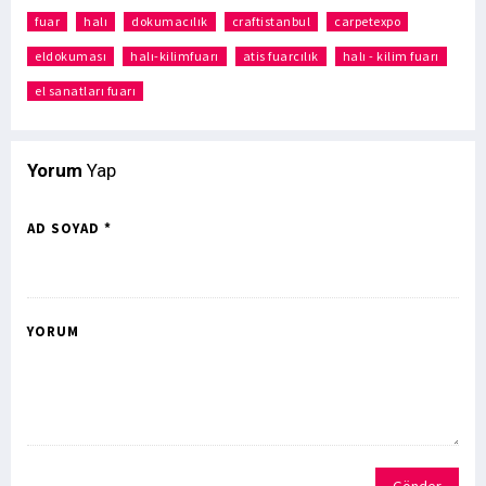
fuar
halı
dokumacılık
craftistanbul
carpetexpo
eldokuması
halı-kilimfuarı
atis fuarcılık
halı - kilim fuarı
el sanatları fuarı
Yorum
Yap
AD SOYAD *
YORUM