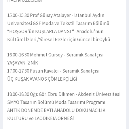
HALI MÜZECİLİĞİ
15.00-15.30 Prof Günay Atalayer - İstanbul Aydın
Üniversitesi GSF Moda ve Tekstil Tasarım Bölümü
“HOŞGÖR’ün KUŞLARLA DANSI “ -Anadolu’nun
Kültürel İzleri /Yöresel Bezler için Güncel bir Öykü
16.00-16.30 Mehmet Gürsoy - Seramik Sanatçısı
YAŞAYAN İZNİK
17.00-17.30 Füsun Kavalcı - Seramik Sanatçısı
ÜÇ KUŞAK AVANOS ÇÖMLEKÇİLİĞİ
18.00-18.30 Öğr. Gör. Ebru Dikmen - Akdeniz Üniversitesi
SMYO Tasarım Bölümü Moda Tasarımı Programı
ANTİK DÖNEMDE BATI ANADOLU DOKUMACILIK
KÜLTÜRÜ ve LAODIKEIA ÖRNEĞİ