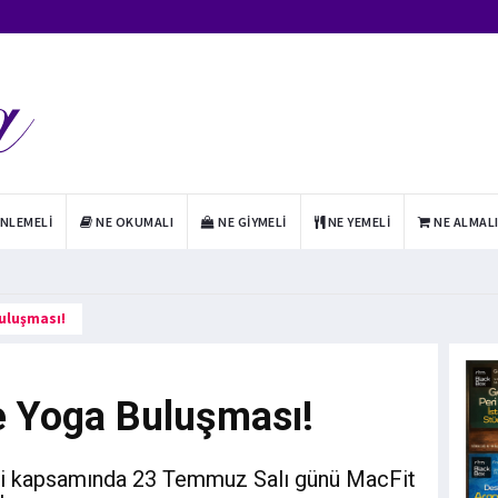
INLEMELI
NE OKUMALI
NE GIYMELI
NE YEMELI
NE ALMAL
uluşması!
e Yoga Buluşması!
eri kapsamında 23 Temmuz Salı günü MacFit