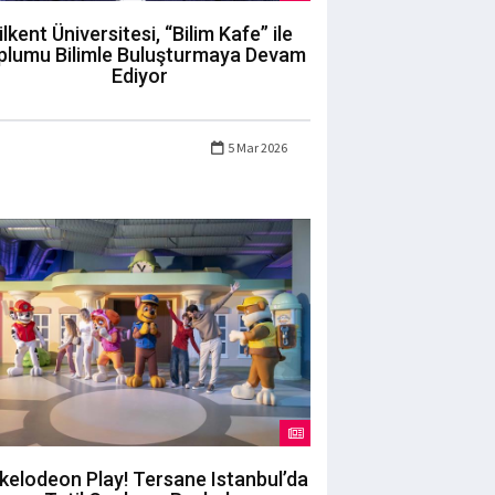
ilkent Üniversitesi, “Bilim Kafe” ile
plumu Bilimle Buluşturmaya Devam
Ediyor
5 Mar 2026
kelodeon Play! Tersane Istanbul’da