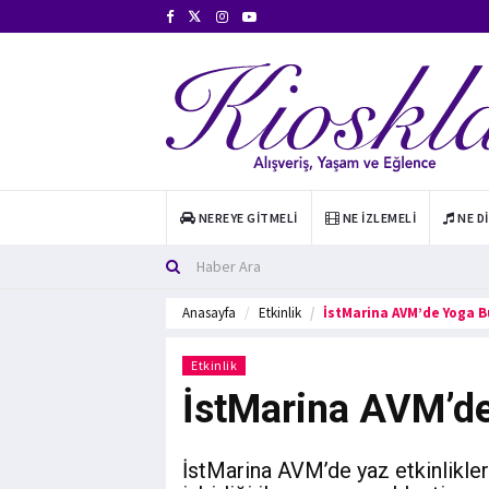
NEREYE GITMELI
NE İZLEMELI
NE D
Anasayfa
Etkinlik
İstMarina AVM’de Yoga B
Etkinlik
İstMarina AVM’d
İstMarina AVM’de yaz etkinlikl