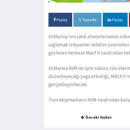
Paylaş
Tweetle
Paylaş
İstMarina’nın sahil atmosferindeki etkin
sağlamak isteyenler telefon üzerinden 
gösteren herkese MacFit tarafından tek 
İstMarina AVM ile spor salonu zincirleri
düzenleyeceği yoga etkinliği, MACFit’in
gerçekleştirilecek.
Tüm ekipmanların AVM tarafından karşıl
Önceki Haber