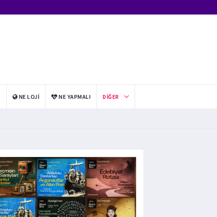
I
NE LOJI
NE YAPMALI
DIĞER