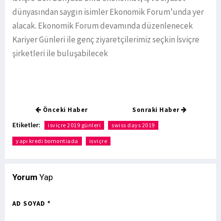
dünyasından saygın isimler Ekonomik Forum’unda yer
alacak. Ekonomik Forum devamında düzenlenecek
Kariyer Günleri ile genç ziyaretçilerimiz seçkin İsviçre
şirketleri ile buluşabilecek
Önceki Haber
Sonraki Haber
Etiketler:
isviçre 2019 günleri
swiss days 2019
yapı kredi bomontiada
isviçre
Yorum
Yap
AD SOYAD *