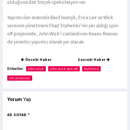
olduğuna dair birçok spekülasyon var.
Yapımcıları arasında Basil Iwanyk, Erica Lee ve Wick
serisinin yönetmeni Chad Stahelski'nin yer aldığı spin-
off projesinde, John Wick'i canlandıran Keanu Reeves
de yönetici yapımcı olarak yer alacak.
Önceki Haber
Sonraki Haber
Etiketler:
john wick
john wick spin off
ballerina
len wiseman
Yorum
Yap
AD SOYAD *