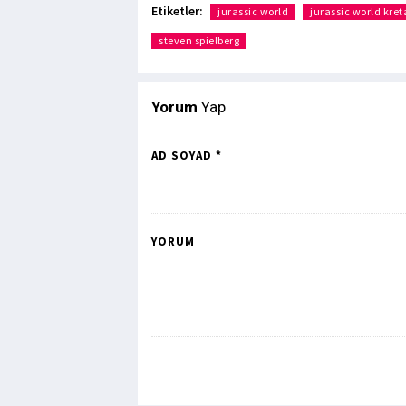
Etiketler:
jurassic world
jurassic world kre
steven spielberg
Yorum
Yap
AD SOYAD *
YORUM