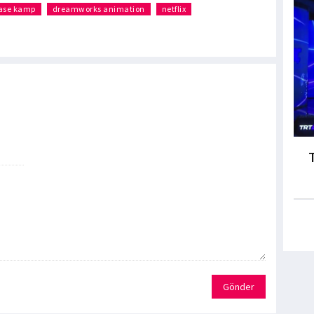
tase kamp
dreamworks animation
netflix
Gönder