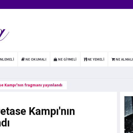
INLEMELI
NE OKUMALI
NE GIYMELI
NE YEMELI
NE ALMAL
se Kampı'nın fragmanı yayınlandı
retase Kampı'nın
dı