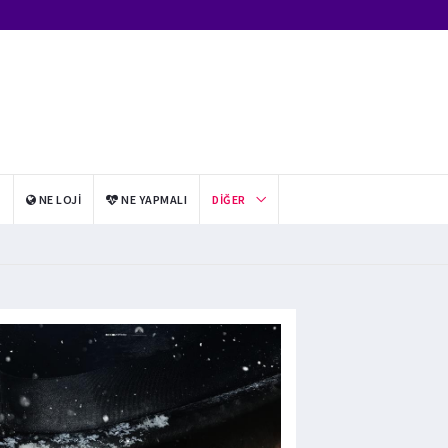
I
NE LOJI
NE YAPMALI
DIĞER