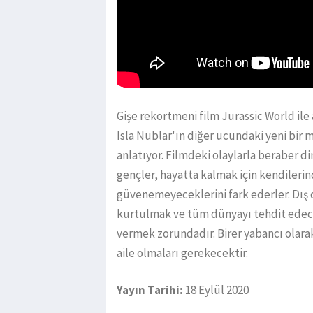
Gişe rekortmeni film Jurassic World il
Isla Nublar'ın diğer ucundaki yeni bir
anlatıyor. Filmdeki olaylarla beraber d
gençler, hayatta kalmak için kendiler
güvenemeyeceklerini fark ederler. Dış
kurtulmak ve tüm dünyayı tehdit edecek 
vermek zorundadır. Birer yabancı olara
aile olmaları gerekecektir.
Yayın Tarihi:
18 Eylül 2020