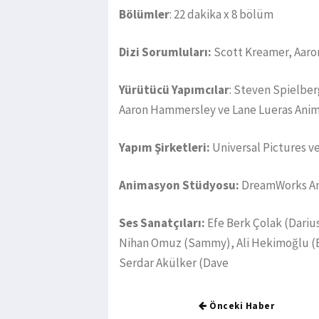
Bölümler
: 22 dakika x 8 bölüm
Dizi Sorumluları:
Scott Kreamer, Aar
Yürütücü Yapımcılar
: Steven Spielber
Aaron Hammersley ve Lane Lueras Ani
Yapım Şirketleri:
Universal Pictures v
Animasyon Stüdyosu:
DreamWorks A
Ses Sanatçıları:
Efe Berk Çolak (Darius
Nihan Omuz (Sammy), Ali Hekimoğlu (B
Serdar Akülker (Dave
Önceki Haber