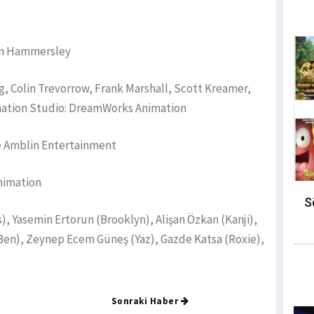
on Hammersley
g, Colin Trevorrow, Frank Marshall, Scott Kreamer,
mation Studio: DreamWorks Animation
e Amblin Entertainment
nimation
S
), Yasemin Ertorun (Brooklyn), Alişan Özkan (Kanji),
en), Zeynep Ecem Güneş (Yaz), Gazde Katsa (Roxie),
Sonraki Haber