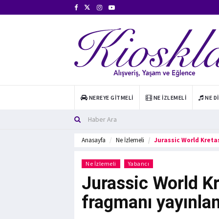
NEREYE GITMELI
NE İZLEMELI
NE D
Anasayfa
Ne İzlemeli
Jurassic World Kreta
Ne İzlemeli
Yabancı
Jurassic World K
fragmanı yayınlan