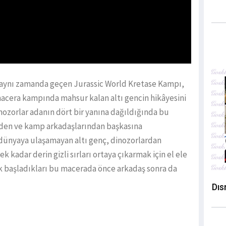
e aynı zamanda geçen Jurassic World Kretase Kampı,
 macera kampında mahsur kalan altı gencin hikâyesini
inozorlar adanın dört bir yanına dağıldığında bu
inden ve kamp arkadaşlarından başkasına
 dünyaya ulaşamayan altı genç, dinozorlardan
kadar derin gizli sırları ortaya çıkarmak için el ele
k başladıkları bu macerada önce arkadaş sonra da
Dıs