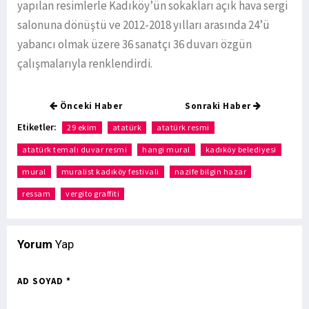
yapılan resimlerle Kadıköy’ün sokakları açık hava sergi
salonuna dönüştü ve 2012-2018 yılları arasında 24’ü
yabancı olmak üzere 36 sanatçı 36 duvarı özgün
çalışmalarıyla renklendirdi.
Önceki Haber
Sonraki Haber
Etiketler:
29 ekim
atatürk
atatürk resmi
atatürk temalı duvar resmi
hangi mural
kadıköy belediyesi
mural
muralist kadıköy festivali
nazife bilgin hazar
ressam
vergito graffiti
Yorum
Yap
AD SOYAD *